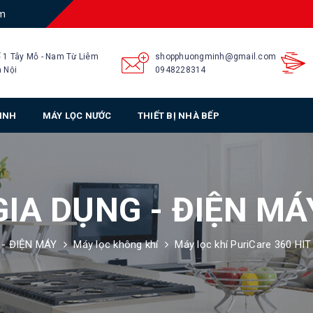
am
 1 Tây Mỗ - Nam Từ Liêm
shopphuongminh@gmail.com
 Nội
0948228314
SINH
MÁY LỌC NƯỚC
THIẾT BỊ NHÀ BẾP
GIA DỤNG - ĐIỆN MÁ
 - ĐIỆN MÁY
Máy lọc không khí
Máy lọc khí PuriCare 360 H