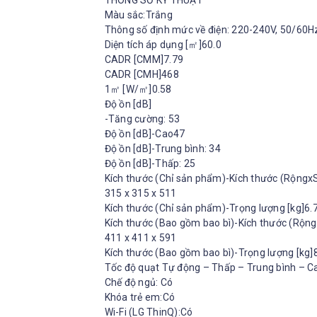
THÔNG SỐ KỸ THUẬT
Màu sắc:Trắng
Thông số định mức về điện: 220-240V, 50/60H
Diện tích áp dụng [㎡]60.0
CADR [CMM]7.79
CADR [CMH]468
1㎡ [W/㎡]0.58
Độ ồn [dB]
-Tăng cường: 53
Độ ồn [dB]-Cao47
Độ ồn [dB]-Trung bình: 34
Độ ồn [dB]-Thấp: 25
Kích thước (Chỉ sản phẩm)-Kích thước (Rộng
315 x 315 x 511
Kích thước (Chỉ sản phẩm)-Trọng lượng [kg]6.
Kích thước (Bao gồm bao bì)-Kích thước (Rộ
411 x 411 x 591
Kích thước (Bao gồm bao bì)-Trọng lượng [kg]
Tốc độ quạt Tự động – Thấp – Trung bình – 
Chế độ ngủ: Có
Khóa trẻ em:Có
Wi-Fi (LG ThinQ):Có