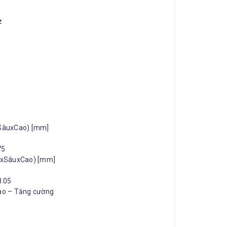
z
xSâuxCao) [mm]
75
ngxSâuxCao) [mm]
8.05
Cao – Tăng cường