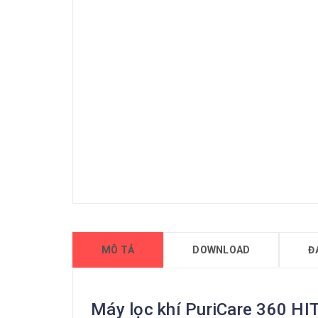
MÔ TẢ
DOWNLOAD
Đ
Máy lọc khí PuriCare 360 