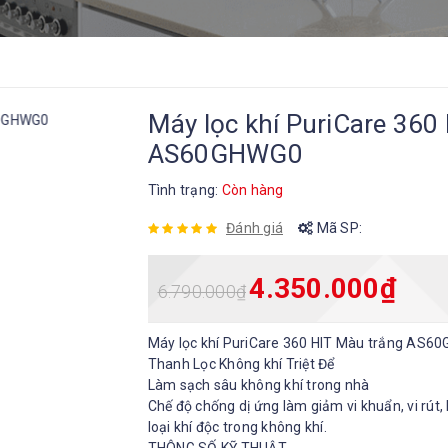
Máy lọc khí PuriCare 360
AS60GHWG0
Tình trạng:
Còn hàng
Đánh giá
Mã SP:
4.350.000
₫
6.790.000
₫
Máy lọc khí PuriCare 360 HIT Màu trắng AS6
Thanh Lọc Không khí Triệt Để
Làm sạch sâu không khí trong nhà
Chế độ chống dị ứng làm giảm vi khuẩn, vi rút, 
loại khí độc trong không khí.