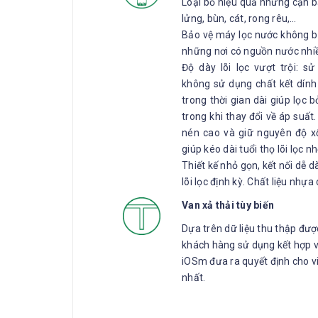
Loại bỏ hiệu quả những cặn b
lửng, bùn, cát, rong rêu,…
Bảo vệ máy lọc nước không bị
những nơi có nguồn nước nhi
Độ dày lõi lọc vượt trội: 
không sử dụng chất kết dính 
trong thời gian dài giúp lọc
trong khi thay đổi về áp suất
nén cao và giữ nguyên độ xố
giúp kéo dài tuổi thọ lõi lọc n
Thiết kế nhỏ gọn, kết nối dễ d
lõi lọc định kỳ. Chất liệu nhự
Van xả thải tùy biến
Dựa trên dữ liệu thu thập đư
khách hàng sử dụng kết hợp vớ
iOSm đưa ra quyết định cho v
nhất.