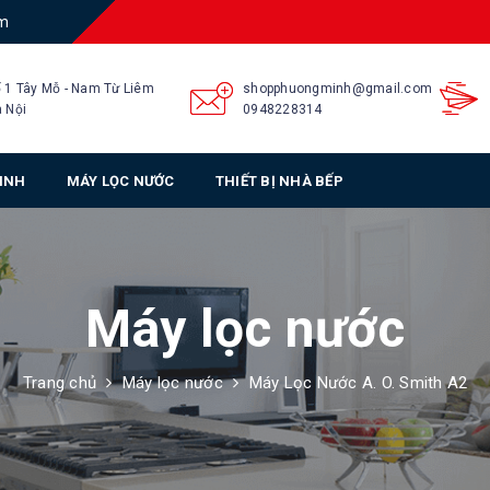
am
 1 Tây Mỗ - Nam Từ Liêm
shopphuongminh@gmail.com
 Nội
0948228314
SINH
MÁY LỌC NƯỚC
THIẾT BỊ NHÀ BẾP
Máy lọc nước
Trang chủ
Máy lọc nước
Máy Lọc Nước A. O. Smith A2