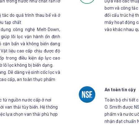
ẩn trong nước như chất rắn lơ
Dựa vào các thuậ
bơm và công tắc 
 tắc do quá trình thau bể và ở
đổi cấu trúc hệ t
ều tạp chất
máy hoạt động câ
sử dụng công nghệ Melt-Down,
vào khác nhau qu
giúp lõi lọc vận hành ổn định
 bỏ cặn bẩn và không biến dang
. Vật liệu cao cấp chịu được độ
p trong điều kiện áp lực cao
hờ lỗ lọc không bị biến dạng.
àng. Dễ dàng vệ sinh cốc lọc và
a cao cấp, an toàn thực phẩm
An toàn tin cậy
ợc từ nguồn nước cấp ở nơi
Toàn bộ chi tiết
i van thải tùy biến. Hệ thống
O. Smith được NS
iệc lựa chọn van thải phù hợp
phẩm và nước uố
nhận đạt chuẩn 