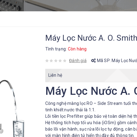
Máy Lọc Nước A. O. Smit
Tình trạng:
Còn hàng
Đánh giá
Mã SP:
Máy Lọc Nướ
Liên hệ
Máy Lọc Nước A. 
Công nghệ màng lọc RO – Side Stream tuổi thọ 
tinh khiết:nước thải là 1:1.
Lõi tiền lọc Prefilter giúp bảo vệ toàn diện hệ t
Hệ thống tích hợp tối ưu hóa (iOSm) gồm cảnh b
báo lõi vận hành, sục rửa lõi lọc tự động, cân
với màn hình điện tử hiển thị đầy đủ thông tin.