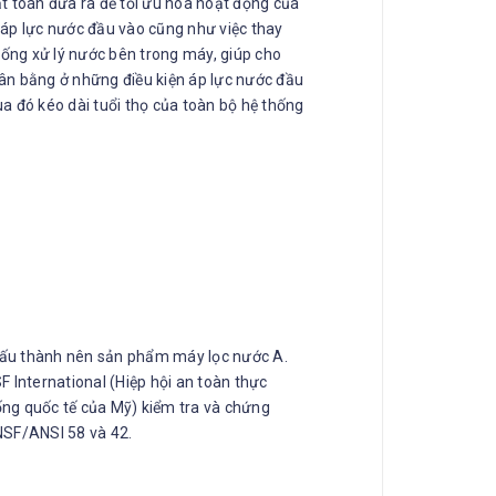
t toán đưa ra để tối ưu hóa hoạt động của
áp lực nước đầu vào cũng như việc thay
hống xử lý nước bên trong máy, giúp cho
n bằng ở những điều kiện áp lực nước đầu
a đó kéo dài tuổi thọ của toàn bộ hệ thống
 cấu thành nên sản phẩm máy lọc nước A.
F International (Hiệp hội an toàn thực
ng quốc tế của Mỹ) kiểm tra và chứng
NSF/ANSI 58 và 42.