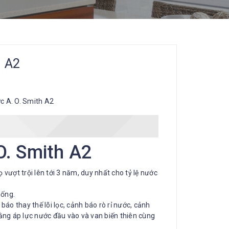
h A2
c A. O. Smith A2
O. Smith A2
vượt trội lên tới 3 năm, duy nhất cho tỷ lệ nước
hống.
áo thay thế lõi lọc, cảnh báo rò rỉ nước, cảnh
 bằng áp lực nước đầu vào và van biến thiên cùng