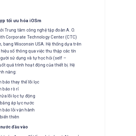
hợp tối ưu hóa iOSm
bởi Trung tâm công nghệ tập đoàn A. O.
ith Corporate Technology Center (CTC)
e, bang Wisconsin USA. Hệ thống dựa trên
n hiệu số thông qua việc thu thập các tín
người sử dụng và tự học hỏi (self –
uốt quá trình hoạt động của thiết bị. Hệ
nh năng:
 báo thay thế lõi lọc
 báo rò rỉ
rửa lõi lọc tự động
bằng áp lực nước
 báo lỗi vận hành
biến thiên
 nước đầu vào