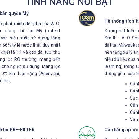
TÍNH NĂNG NỔI BẬT
 bản quyền Mỹ
Hệ thống tích 
à phát minh đột phá của A. O.
n sáng chế tại Mỹ (patent
Được phát triển 
 cao hiệu suất sử dụng, tăng
Smith – A. O. Sm
m 56% tỷ lệ nước thải, duy nhất
đặt tại Milwauke
 khiết là 1:1 và kéo dài tuổi thọ
nền tảng xử lý tí
màng lọc RO thường, mang đến
hiệu dữ liệu của 
n” cho người sử dụng. Màng lọc
learning) trong s
,9% kim loại nặng (Asen, chì,
thống gồm các tí
ó hại.
Cảnh
Cảnh
Sục 
Cân 
Cảnh
Van 
ới lõi PRE-FILTER
Cân bằng áp lực