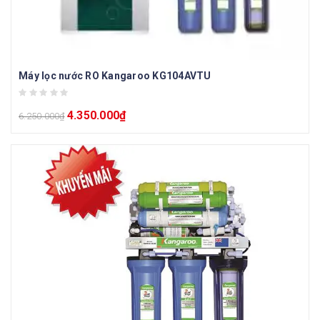
Máy lọc nước RO Kangaroo KG104AVTU
4.350.000
₫
6.250.000
₫