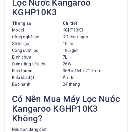
Lọc Nước Kangaroo
KGHP10K3
Thông số
Chi tiết
Model
KGHP10K3
Công nghệ lọc
RO Hydrogen
Số lõi lọc
10 lõi
Công suất lọc
18L/giờ
Bình chứa
7L
Điện năng tiêu thụ
26W
Kích thước
369 x 464 x 219 mm
Kiểu lắp đặt
Âm tủ
Bảo hành
24 tháng
Có Nên Mua Máy Lọc Nước
Kangaroo KGHP10K3
Không?
Nếu bạn đang cần: