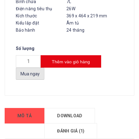
Bình chứa
7L
Điện năng tiêu thụ
26W
Kích thước
369 x 464 x 219 mm
Kiểu lắp đặt
Âm tủ
Bảo hành
24 tháng
Số lượng
Thêm vào giỏ hàng
Mua ngay
MÔ TẢ
DOWNLOAD
ĐÁNH GIÁ (1)