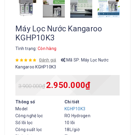
Máy Lọc Nước Kangaroo
KGHP10K3
Tình trạng:
Còn hàng
Đánh giá
Mã SP:
Máy Lọc Nước
Kangaroo KGHP10K3
2.950.000
₫
3.900.000
₫
Thông số
Chi tiết
Model
KGHP10K3
Công nghệ lọc
RO Hydrogen
Số lõi lọc
10 lõi
Công suất lọc
18L/giờ