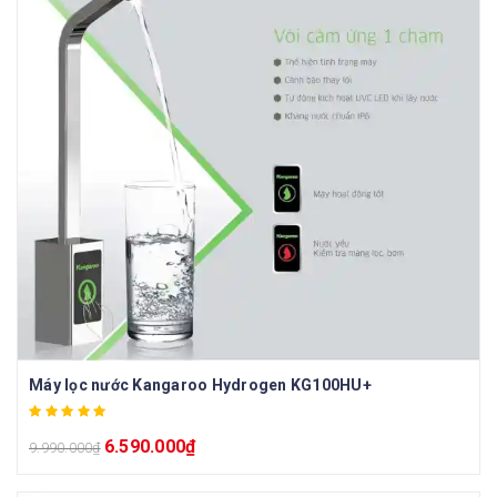
Máy lọc nước Kangaroo Hydrogen KG100HU+
6.590.000
₫
9.990.000
₫