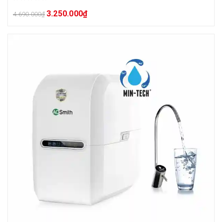
3.250.000
₫
4.690.000
₫