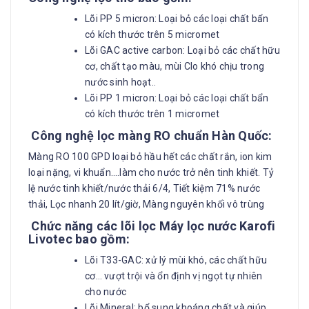
Lõi PP 5 micron: Loại bỏ các loại chất bẩn
có kích thước trên 5 micromet
Lõi GAC active carbon: Loại bỏ các chất hữu
cơ, chất tạo màu, mùi Clo khó chịu trong
nước sinh hoạt..
Lõi PP 1 micron: Loại bỏ các loại chất bẩn
có kích thước trên 1 micromet
Công nghệ lọc màng RO chuẩn Hàn Quốc:
Màng RO 100 GPD loại bỏ hầu hết các chất rắn, ion kim
loại nặng, vi khuẩn….làm cho nước trở nên tinh khiết. Tỷ
lệ nước tinh khiết/nước thải 6/4, Tiết kiệm 71% nước
thải, Lọc nhanh 20 lít/giờ, Màng nguyên khối vô trùng
Chức năng các lõi lọc Máy lọc nước Karofi
Livotec bao gồm:
Lõi T33-GAC: xử lý mùi khó, các chất hữu
cơ… vượt trội và ổn định vị ngọt tự nhiên
cho nước
Lõi Mineral: bổ sung khoáng chất và giúp