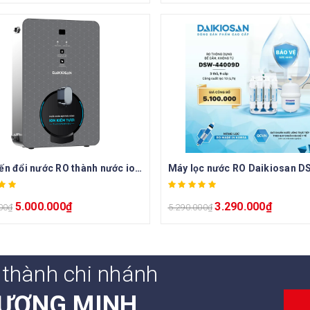
Máy biến đổi nước RO thành nước ion kiềm tươi Daikiosan DN068
5.000.000
₫
3.290.000
₫
00
₫
5.290.000
₫
 thành chi nhánh
ƯƠNG MINH