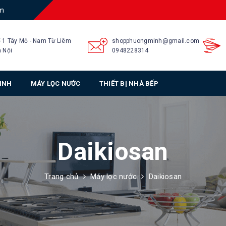
am
 1 Tây Mỗ - Nam Từ Liêm
shopphuongminh@gmail.com
 Nội
0948228314
SINH
MÁY LỌC NƯỚC
THIẾT BỊ NHÀ BẾP
Daikiosan
Trang chủ
Máy lọc nước
Daikiosan