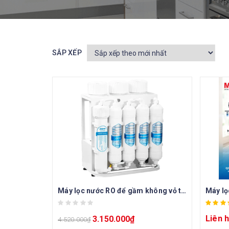
SẮP XẾP
Máy lọc nước RO để gầm không vỏ tủ Daikiosan DSW-35008E
Liên 
3.150.000
₫
4.520.000
₫