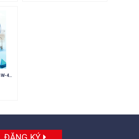
Máy lọc nước RO Daikiosan DSW-44009D
ĐĂNG KÝ