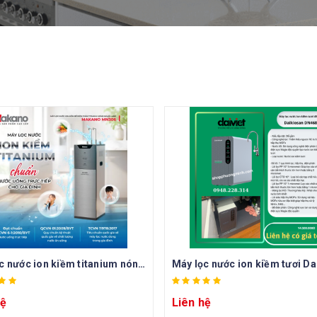
Máy lọc nước ion kiềm titanium nóng nguội lạnh Makano MN306
hệ
Liên hệ