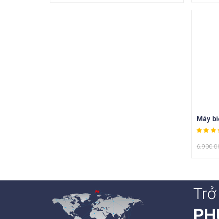
6.900.0
Trở
PH