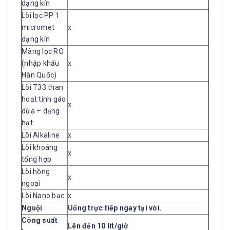
dạng kín
Lõi lọc PP 1
micromet
x
dạng kín
Màng lọc RO
(nhập khẩu
x
Hàn Quốc)
Lõi T33 than
hoạt tính gáo
x
dừa – dạng
hạt
Lõi Alkaline
x
Lõi khoáng
x
tổng hợp
Lõi hồng
x
ngoại
Lõi Nano bạc
x
Nguội
Uống trực tiếp ngay tại vòi.
Công suất
Lên đến 10 lít/giờ