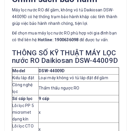
Máy lọc nước RO để gầm, không vỏ tủ Daikiosan DSW-
44009D có hệ thống trạm bảo hành khắp các tỉnh thành
giúp việc bảo hành nhanh chóng, tiện lợi.
Để chọn mua máy lọc nước RO phù hợp với gia đình bạn
có thể liên hệ
Hotline: 1900636098
để được tư vấn.
THÔNG SỐ KỸ THUẬT MÁY LỌC
nước RO Daikiosan DSW-44009D
Model
DSW-44009D
Kiểu lắp đặt
Loại máy không vỏ tủ lắp đặt để gầm
Công nghệ
Thẩm thấu ngược RO
lọc
Số cấp lọc
9 cấp
Lõi lọc PP 5
micromet
x
dạng kín
Lõi lọc CTO
x