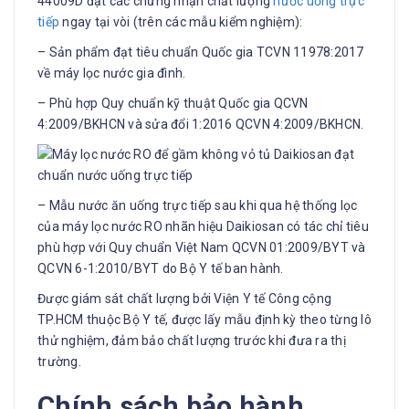
44009D đạt các chứng nhận chất lượng
nước uống trực
tiếp
ngay tại vòi (trên các mẫu kiểm nghiệm):
– Sản phẩm đạt tiêu chuẩn Quốc gia TCVN 11978:2017
về máy lọc nước gia đình.
– Phù hợp Quy chuẩn kỹ thuật Quốc gia QCVN
4:2009/BKHCN và sửa đổi 1:2016 QCVN 4:2009/BKHCN.
– Mẫu nước ăn uống trực tiếp sau khi qua hệ thống lọc
của máy lọc nước RO nhãn hiệu Daikiosan có tác chỉ tiêu
phù hợp với Quy chuẩn Việt Nam QCVN 01:2009/BYT và
QCVN 6-1:2010/BYT do Bộ Y tế ban hành.
Được giám sát chất lượng bởi Viện Y tế Công cộng
TP.HCM thuộc Bộ Y tế, được lấy mẫu định kỳ theo từng lô
thử nghiệm, đảm bảo chất lượng trước khi đưa ra thị
trường.
Chính sách bảo hành