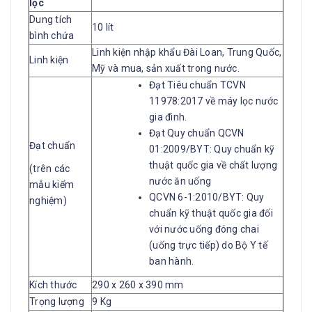
lọc
Dung tích
10 lít
bình chứa
Linh kiện nhập khẩu Đài Loan, Trung Quốc,
Linh kiện
Mỹ và mua, sản xuất trong nước.
Đạt Tiêu chuẩn TCVN
11978:2017 về máy lọc nước
gia đình.
Đạt Quy chuẩn QCVN
Đạt chuẩn
01:2009/BYT: Quy chuẩn kỹ
thuật quốc gia về chất lượng
(trên các
nước ăn uống
mẫu kiểm
QCVN 6-1:2010/BYT: Quy
nghiệm)
chuẩn kỹ thuật quốc gia đối
với nước uống đóng chai
(uống trực tiếp) do Bộ Y tế
ban hành.
Kích thước
290 x 260 x 390 mm
Trọng lượng
9 Kg