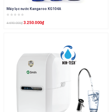
Máy lọc nước Kangaroo KG104A
3.250.000
₫
4.690.000
₫