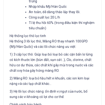
trùng
Nhập khẩu Mỹ/Hàn Quốc
An toàn, dễ dàng tháo lắp thay lõi.
Công suất lọc 20 L/h
Tỉ lệ thu hồi 60% (trong điều kiện thí nghiệm
tiêu chuẩn)
Hệ thống lọc thô lọc tinh
Hệ thống 3 lõi lọc thô, Màng RO thay nhanh 100GPD
(Mỹ/Hàn Quốc) và các lõi chức năng ưu việt:
1) 3 cấp lọc thô: Giúp loại bỏ loại bỏ các cặn bẩn lơ lửng
có kích thước lớn (bùn đất, sạn cát…), Clo, clorine, chất
hữu cơ dư thừa, các chất khí gây mùi trong nước và các
chất oxy hóa gây hỏng màng RO.
2) Màng RO: loại bỏ hầu hết vi khuẩn, các ion kim loại
nặng và các tạp chất khác…
3) Hệ lõi lọc chức năng: ổn định vị ngọt của nước, bổ
sung các vi khoáng có lợi cho cơ thể.
Chính sách bảo hành