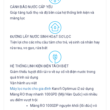
CẢNH BÁO NƯỚC CẤP YẾU
Giúp tăng tuổi thọ và độ bền của hệ thống linh kiện và
màng lọc
ĐƯỜNG LẤY NƯỚC SINH HOẠT SƠ LỌC
Tiện lợi cho các nhu cầu tắm cho trẻ, vệ sinh cá nhân hay
rửa rau, vo gạo, rửa bát
HỆ THỐNG LINH KIỆN ĐIỆN TÁCH BIỆT
Giảm thiểu tuyệt đối rủi ro về sự cố về điện-nước trong
quá trình sử dụng
Vận hành ưu việt
Máy lọc nước cho gia đình
Karofi Optimus i2 sử dụng
Màng RO thay nhanh 100GPD (Mỹ/Hàn Quốc) với nhiều
ưu điểm vượt trội:
Màng RO 100GDP nguyên khối (lõi đúc) vô