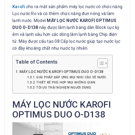
Karofi
cho ra mắt sản phẩm máy lọc nước có chức năng
Lọc nước Ro và có thêm chức năng đun nóng và làm
lạnh nước. Model
MÁY LỌC NƯỚC KAROFI OPTIMUS
DUO O-D138
này được làm lạnh bằng dàn Block cực kỳ
êm và lạnh sâu hơn các dòng làm lạnh bằng Chip điện
tử. Máy được cấu tạo 08 Cấp lọc nước giúp tạo nước lọc
có đầy khoáng chất như nước tự nhiên.
Table of Contents
MÁY LỌC NƯỚC KAROFI OPTIMUS DUO O-D138
GIẢI PHÁP ĐÁP ỨNG MỌI NHU CẦU VỀ NƯỚC
THIẾT KẾ PHÙ HỢP MỌI KHÔNG GIAN
TỐI ƯU TRẢI NGHIỆM NGƯỜI DÙNG
MÁY LỌC NƯỚC KAROFI
OPTIMUS DUO O-D138