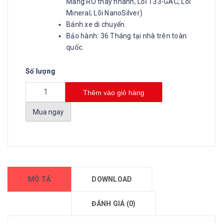
Màng RO thay nhanh, Lõi T33-GAC; Lõi
Mineral; Lõi NanoSilver)
Bánh xe di chuyển.
Bảo hành: 36 Tháng tại nhà trên toàn
quốc.
Số lượng
Thêm vào giỏ hàng
Mua ngay
MÔ TẢ
DOWNLOAD
ĐÁNH GIÁ (0)