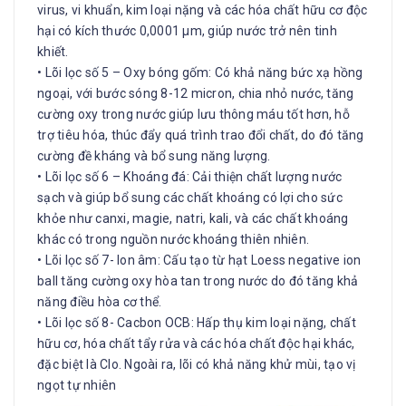
virus, vi khuẩn, kim loại nặng và các hóa chất hữu cơ độc
hại có kích thước 0,0001 µm, giúp nước trở nên tinh
khiết.
• Lõi lọc số 5 – Oxy bóng gốm: Có khả năng bức xạ hồng
ngoại, với bước sóng 8-12 micron, chia nhỏ nước, tăng
cường oxy trong nước giúp lưu thông máu tốt hơn, hỗ
trợ tiêu hóa, thúc đẩy quá trình trao đổi chất, do đó tăng
cường đề kháng và bổ sung năng lượng.
• Lõi lọc số 6 – Khoáng đá: Cải thiện chất lượng nước
sạch và giúp bổ sung các chất khoáng có lợi cho sức
khỏe như canxi, magie, natri, kali, và các chất khoáng
khác có trong nguồn nước khoáng thiên nhiên.
• Lõi lọc số 7- Ion âm: Cấu tạo từ hạt Loess negative ion
ball tăng cường oxy hòa tan trong nước do đó tăng khả
năng điều hòa cơ thể.
• Lõi lọc số 8- Cacbon OCB: Hấp thụ kim loại nặng, chất
hữu cơ, hóa chất tẩy rửa và các hóa chất độc hại khác,
đặc biệt là Clo. Ngoài ra, lõi có khả năng khử mùi, tạo vị
ngọt tự nhiên