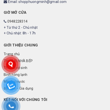
Email: shopphuongminh@gmail.com
GIỜ MỞ CỬA
0948228314
+ Từ thứ 2 - Chủ nhật
+ Chủ nhật: 8h - 17h
GIỚI THIỆU CHUNG
Trang chủ
THIẾT BỊ NHÀ BẾP
Thiết bị vệ sinh
Bình nóng lạnh
Máy lọc nước
Đồ điện – Gia dụng
KẾT NỐI VỚI CHÚNG TÔI