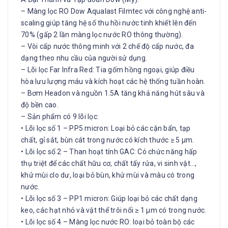
– Màng lọc RO Dow Aqualast Filmtec với công nghệ anti-
scaling giúp tăng hệ số thu hồi nước tinh khiết lên đến
70% (gấp 2 lần màng lọc nước RO thông thường).
– Vòi cấp nước thông minh với 2 chế độ cấp nước, đa
dạng theo nhu cầu của người sử dụng.
– Lõi lọc Far Infra Red: Tia gốm hồng ngoại, giúp điều
hòa lưu lượng máu và kích hoạt các hệ thống tuần hoàn.
– Bơm Headon và nguồn 1.5A tăng khả năng hút sâu và
độ bền cao.
– Sản phẩm có 9 lõi lọc:
• Lõi lọc số 1 – PP5 micron: Loại bỏ các cặn bẩn, tạp
chất, gỉ sắt, bùn cát trong nước có kích thước ≥ 5 µm.
• Lõi lọc số 2 – Than hoạt tính GAC: Có chức năng hấp
thụ triệt để các chất hữu cơ, chất tẩy rửa, vi sinh vật…,
khử mùi clo dư, loại bỏ bùn, khử mùi và màu có trong
nước.
• Lõi lọc số 3 – PP1 micron: Giúp loại bỏ các chất dạng
keo, các hạt nhỏ và vật thể trôi nổi ≥ 1 µm có trong nước.
• Lõi lọc số 4 – Màng lọc nước RO: loại bỏ toàn bộ các