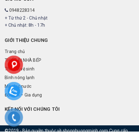
0948228314
+ Từ thứ 2 - Chủ nhật
+ Chủ nhật: 8h - 17h
GIỚI THIỆU CHUNG
Trang chủ
THIẾT BỊ NHÀ BẾP
Thiết bị vệ sinh
Bình nóng lạnh
Máy lọc nước
Đồ điện – Gia dụng
KẾT NỐI VỚI CHÚNG TÔI
©2019 - Bản quyền thuộc về shopphuongminh.com
Cung cấp