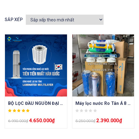
SẮP XẾP
BỘ LỌC ĐẦU NGUỒN ĐẠI THÀNH BELUGA 2.1
Máy lọc nước Ro Tân Á 8 cấp
4.650.000
₫
2.390.000
₫
6.990.000
₫
5.250.000
₫