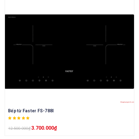
Bếp từ Faster FS-788I
3.700.000
₫
12.500.000
₫