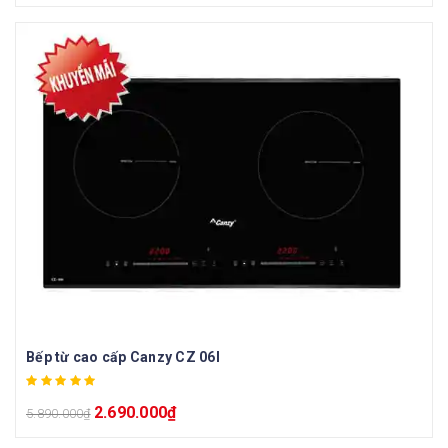
Bếp từ cao cấp Canzy CZ 06I
2.690.000
₫
5.890.000
₫