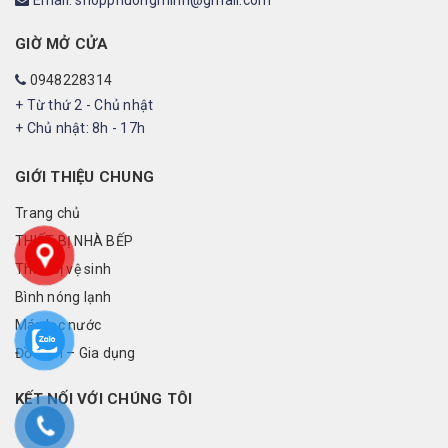
Email: shopphuongminh@gmail.com
GIỜ MỞ CỬA
0948228314
+ Từ thứ 2 - Chủ nhật
+ Chủ nhật: 8h - 17h
GIỚI THIỆU CHUNG
Trang chủ
THIẾT BỊ NHÀ BẾP
Thiết bị vệ sinh
Bình nóng lạnh
Máy lọc nước
Đồ điện – Gia dụng
KẾT NỐI VỚI CHÚNG TÔI