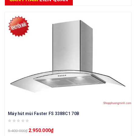
Máy hút mùi Faster FS 3388C1 70B
2.950.000
₫
5.400.000
₫