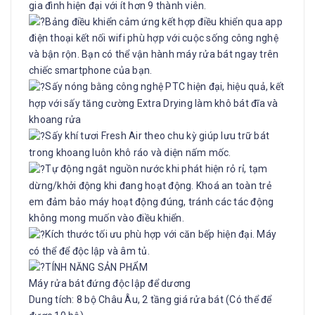
gia đình hiện đại với ít hơn 9 thành viên.
Bảng điều khiển cảm ứng kết hợp điều khiển qua app
điện thoại kết nối wifi phù hợp với cuộc sống công nghệ
và bận rộn. Bạn có thể vận hành máy rửa bát ngay trên
chiếc smartphone của bạn.
Sấy nóng bằng công nghệ PTC hiện đại, hiệu quả, kết
hợp với sấy tăng cường Extra Drying làm khô bát đĩa và
khoang rửa
Sấy khí tươi Fresh Air theo chu kỳ giúp lưu trữ bát
trong khoang luôn khô ráo và diện nấm mốc.
Tự động ngắt nguồn nước khi phát hiện rỏ rỉ, tạm
dừng/khởi động khi đang hoạt động. Khoá an toàn trẻ
em đảm bảo máy hoạt động đúng, tránh các tác động
không mong muốn vào điều khiển.
Kích thước tối ưu phù hợp với căn bếp hiện đại. Máy
có thể để độc lập và âm tủ.
TÍNH NĂNG SẢN PHẨM
Máy rửa bát đứng độc lập để dương
Dung tích: 8 bộ Châu Âu, 2 tầng giá rửa bát (Có thể để