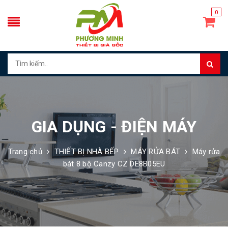
0
GIA DỤNG - ĐIỆN MÁY
Trang chủ
THIẾT BỊ NHÀ BẾP
MÁY RỬA BÁT
Máy rửa
bát 8 bộ Canzy CZ DE8B05EU