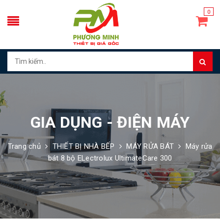
0
GIA DỤNG - ĐIỆN MÁY
Trang chủ
THIẾT BỊ NHÀ BẾP
MÁY RỬA BÁT
Máy rửa
bát 8 bộ ELectrolux UltimateCare 300