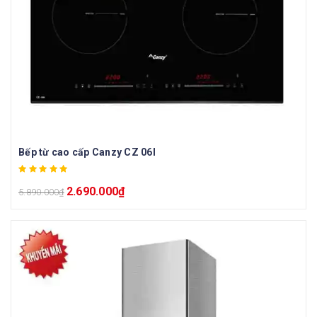
Bếp từ cao cấp Canzy CZ 06I
2.690.000
₫
5.890.000
₫