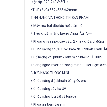
Điện áp: 220-240V/50Hz
KT: (RxSxC) 552x525x620mm
TÍNH NĂNG VÀ THÔNG TIN SẢN PHẨM
+ Máy rửa bát độc lập hoặc âm tủ
+ Tiêu chuẩn năng lượng Châu Âu: A++
+ Khoang rửa inox cao cấp, 2 khay chứa di động
+ Dung lượng chứa: 8 bộ theo tiêu chuẩn Châu Â
+ Số lượng vòi phun: 2 làm sạch hiệu quả 100%
+ Công nghệ inverter thông minh – Tiết kiệm điệ
CHỨC NĂNG THÔNG MINH
+ Chức năng diệt khuẩn bằng Ozone
+ Chức năng sấy tia UV
+ Chức năng lưu trữ /Storage
+ Khóa an toàn trẻ em