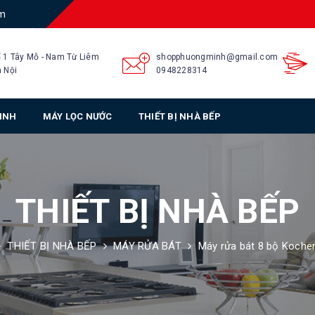
am
 1 Tây Mỗ - Nam Từ Liêm
shopphuongminh@gmail.com
 Nội
0948228314
SINH
MÁY LỌC NƯỚC
THIẾT BỊ NHÀ BẾP
THIẾT BỊ NHÀ BẾP
THIẾT BỊ NHÀ BẾP
MÁY RỬA BÁT
Máy rửa bát 8 bộ Koche