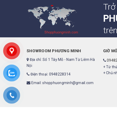
Trở
PH
trê
SHOWROOM PHƯƠNG MINH
GIỜ M
Địa chỉ: Số 1 Tây Mỗ - Nam Từ Liêm Hà
0948
Nội
+ Từ thứ
+ Chủ nh
Điện thoại: 0948228314
Email: shopphuongminh@gmail.com
©2019 - Bản quyền thuộc về shopphuongminh.com
|