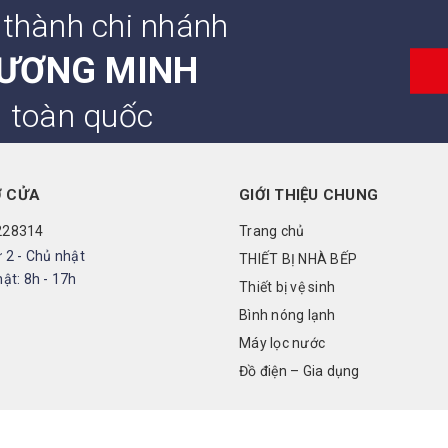
 thành chi nhánh
ƯƠNG MINH
n toàn quốc
Ở CỬA
GIỚI THIỆU CHUNG
228314
Trang chủ
 2 - Chủ nhật
THIẾT BỊ NHÀ BẾP
ật: 8h - 17h
Thiết bị vệ sinh
Bình nóng lạnh
Máy lọc nước
Đồ điện – Gia dụng
Cung cấp bởi
rainbowvietnam.net