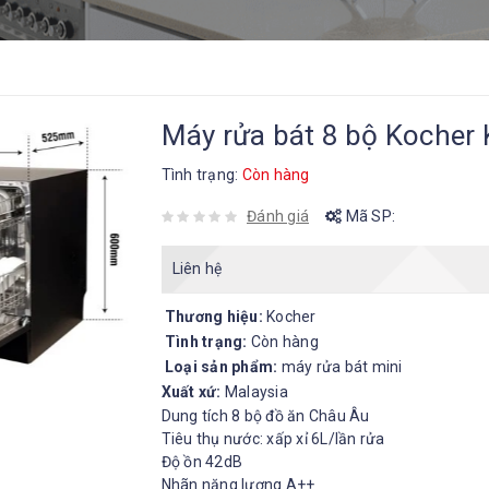
Máy rửa bát 8 bộ Kocher
Tình trạng:
Còn hàng
Đánh giá
Mã SP:
Liên hệ
Thương hiệu:
Kocher
Tình trạng:
Còn hàng
Loại sản phẩm:
máy rửa bát mini
Xuất xứ:
Malaysia
Dung tích 8 bộ đồ ăn Châu Âu
Tiêu thụ nước: xấp xỉ 6L/lần rửa
Độ ồn 42dB
Nhãn năng lượng A++