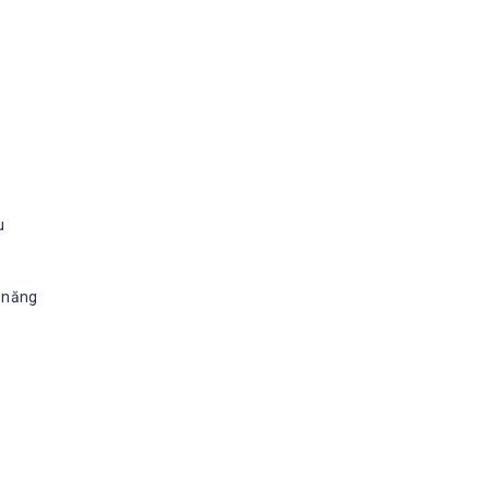
u
n năng