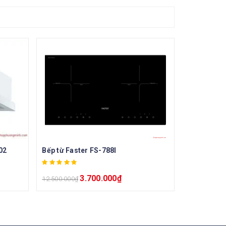
02
Bếp từ Faster FS-788I
3.700.000
₫
12.500.000
₫