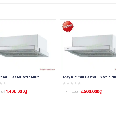
t mùi Faster SYP 6002
Máy hút mùi Faster FS SYP 70
1.400.000
₫
2.500.000
₫
00
₫
3.500.000
₫