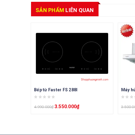
SẢN PHẨM
LIÊN QUAN
Bếp từ Faster FS 288I
Máy hú
3.550.000
₫
4.990.000
₫
3.500.0