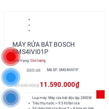
MÁY RỬA BÁT BOSCH
SMS4IVI01P
Tình trạng:
Còn hàng
Đánh giá
Mã SP:
SMS4IVI01P
11.590.000
₫
25.620.000
₫
Loại máy:
Máy rửa bát độc lập
2400W
Tiêu thụ nước:
~ 9.5 lít/lần rửa
Số chén bát rửa được:
3 – 4 bữa ăn Việt