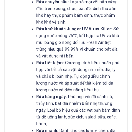
Rửa chuyên sâu:
Loại bỏ mọi vết bẩn cứng
đầu trên xoong, chảo, bát đĩa dính thức ăn
khô hay thực phẩm bám dính, thực phẩm
khô khó vệ sinh.
Rửa khử khuẩn Junger UV Virus Killer:
Sử
dụng nước nóng 75℃, kết hợp tia UV và khử
mùi bằng gió nóng đối lưu Fresh Air tiệt
trùng hiệu quả 99,99% vi khuẩn cho bát đĩa
và vật dụng rất bẩn.
Rửa tiết kiệm:
Chương trình tiêu chuẩn phù
hợp với tất cả các vật dụng như nồi, đĩa, ly
và chảo bị bẩn nhẹ. Tự động điều chỉnh
lượng nước và áp suất để tiết kiệm tối đa
lượng nước và điện năng tiêu thụ.
Rửa hàng ngày:
Phù hợp với đồ sành sứ,
thủy tinh, bát đĩa nhiễm bẩn nhẹ thường
ngày. Loại bỏ hiệu quả các vết bẩn bám dính
từ đồ uống lạnh, xúc xích, salad, sữa, cafe,
bánh,…
Rửa nhanh:
Dành cho các loại ly, chén, đĩa