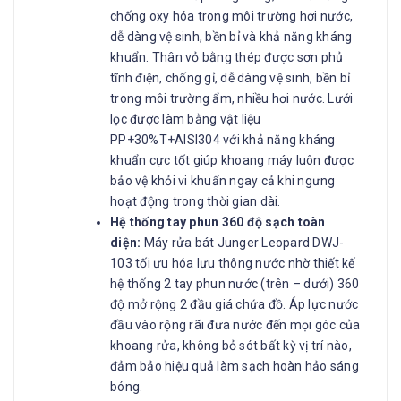
chống oxy hóa trong môi trường hơi nước,
dễ dàng vệ sinh, bền bỉ và khả năng kháng
khuẩn. Thân vỏ bằng thép được sơn phủ
tĩnh điện, chống gỉ, dễ dàng vệ sinh, bền bỉ
trong môi trường ẩm, nhiều hơi nước. Lưới
lọc được làm bằng vật liệu
PP+30%T+AISI304 với khả năng kháng
khuẩn cực tốt giúp khoang máy luôn được
bảo vệ khỏi vi khuẩn ngay cả khi ngưng
hoạt động trong thời gian dài.
Hệ thống tay phun 360 độ sạch toàn
diện:
Máy rửa bát Junger Leopard DWJ-
103 tối ưu hóa lưu thông nước nhờ thiết kế
hệ thống 2 tay phun nước (trên – dưới) 360
độ mở rộng 2 đầu giá chứa đồ. Áp lực nước
đầu vào rộng rãi đưa nước đến mọi góc của
khoang rửa, không bỏ sót bất kỳ vị trí nào,
đảm bảo hiệu quả làm sạch hoàn hảo sáng
bóng.