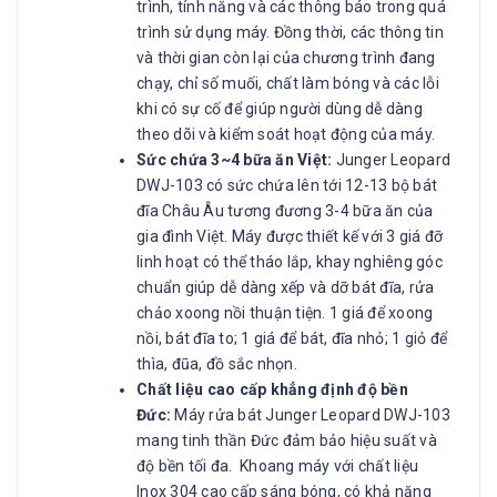
trình, tính năng và các thông báo trong quá
trình sử dụng máy. Đồng thời, các thông tin
và thời gian còn lại của chương trình đang
chạy, chỉ số muối, chất làm bóng và các lỗi
khi có sự cố để giúp người dùng dễ dàng
theo dõi và kiểm soát hoạt động của máy.
Sức chứa 3~4 bữa ăn Việt:
Junger Leopard
DWJ-103 có sức chứa lên tới 12-13 bộ bát
đĩa Châu Âu tương đương 3-4 bữa ăn của
gia đình Việt. Máy được thiết kế với 3 giá đỡ
linh hoạt có thể tháo lắp, khay nghiêng góc
chuẩn giúp dễ dàng xếp và dỡ bát đĩa, rửa
chảo xoong nồi thuận tiện. 1 giá để xoong
nồi, bát đĩa to; 1 giá để bát, đĩa nhỏ; 1 giỏ để
thìa, đũa, đồ sắc nhọn.
Chất liệu cao cấp khẳng định độ bền
Đức:
Máy rửa bát Junger Leopard DWJ-103
mang tinh thần Đức đảm bảo hiệu suất và
độ bền tối đa. Khoang máy với chất liệu
Inox 304 cao cấp sáng bóng, có khả năng