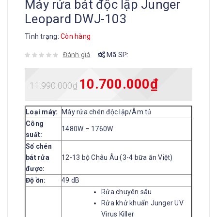
Máy rửa bát độc lập Junger
Leopard DWJ-103
Tình trạng:
Còn hàng
Đánh giá
Mã SP:
10.700.000
₫
11.990.000
₫
Loại máy:
Máy rửa chén độc lập/Âm tủ
Công
1480W – 1760W
suất:
Số chén
bát rửa
12-13 bộ Châu Âu (3-4 bữa ăn Việt)
được:
Độ ồn:
49 dB
Rửa chuyên sâu
Rửa khử khuẩn Junger UV
Virus Killer