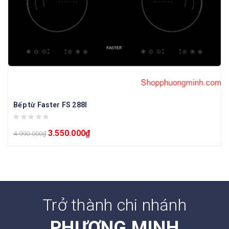
Bếp từ Faster FS 288I
3.550.000
₫
4.990.000
₫
Trở thành chi nhánh
PHƯƠNG MINH