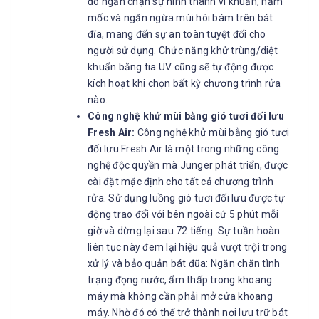
đó ngăn chặn sự hình thành vi khuẩn, nấm
mốc và ngăn ngừa mùi hôi bám trên bát
đĩa, mang đến sự an toàn tuyệt đối cho
người sử dụng. Chức năng khử trùng/diệt
khuẩn bằng tia UV cũng sẽ tự động được
kích hoạt khi chọn bất kỳ chương trình rửa
nào.
Công nghệ khử mùi bằng gió tươi đối lưu
Fresh Air:
Công nghệ khử mùi bằng gió tươi
đối lưu Fresh Air là một trong những công
nghệ độc quyền mà Junger phát triển, được
cài đặt mặc định cho tất cả chương trình
rửa. Sử dụng luồng gió tươi đối lưu được tự
động trao đổi với bên ngoài cứ 5 phút mỗi
giờ và dừng lại sau 72 tiếng. Sự tuần hoàn
liên tục này đem lại hiệu quả vượt trội trong
xử lý và bảo quản bát đũa: Ngăn chặn tình
trạng đọng nước, ẩm thấp trong khoang
máy mà không cần phải mở cửa khoang
máy. Nhờ đó có thể trở thành nơi lưu trữ bát