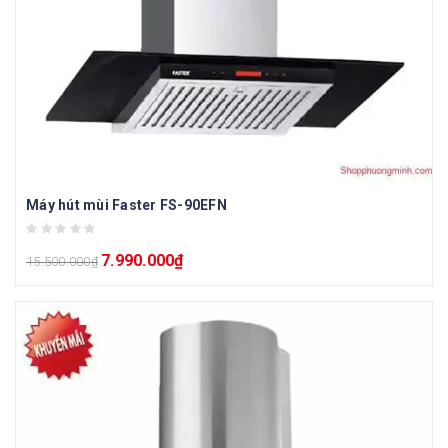
Máy hút mùi Faster FS-90EFN
7.990.000
₫
15.500.000
₫