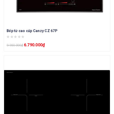
Bếp từ cao cấp Canzy CZ 67P
6.790.000
₫
9.950.000
₫