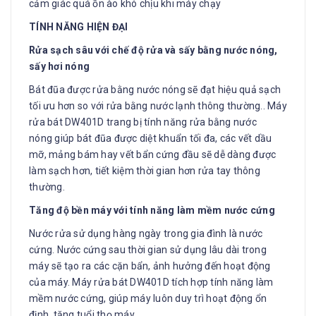
cảm giác quá ồn ào khó chịu khi máy chạy
TÍNH NĂNG HIỆN ĐẠI
Rửa sạch sâu với chế độ rửa và sấy bằng nước nóng,
sấy hơi nóng
Bát đũa được rửa bằng nước nóng sẽ đạt hiệu quả sạch
tối ưu hơn so với rửa bằng nước lạnh thông thường.. Máy
rửa bát DW401D trang bị tính năng rửa bằng nước
nóng giúp bát đũa được diệt khuẩn tối đa, các vết dầu
mỡ, mảng bám hay vết bẩn cứng đầu sẽ dễ dàng được
làm sạch hơn, tiết kiệm thời gian hơn rửa tay thông
thường.
Tăng độ bền máy với tính năng làm mềm nước cứng
Nước rửa sử dụng hàng ngày trong gia đình là nước
cứng. Nước cứng sau thời gian sử dụng lâu dài trong
máy sẽ tạo ra các cặn bẩn, ảnh hưởng đến hoạt động
của máy. Máy rửa bát DW401D tích hợp tính năng làm
mềm nước cứng, giúp máy luôn duy trì hoạt động ổn
định, tăng tuổi thọ máy.