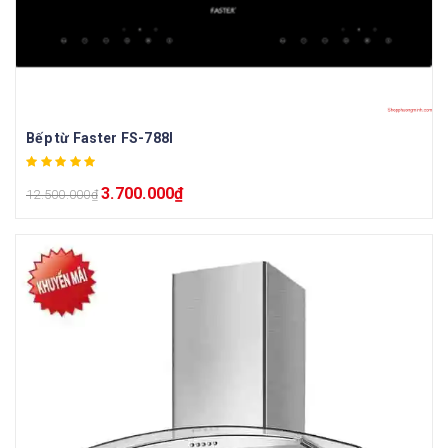
Bếp từ Faster FS-788I
3.700.000
₫
12.500.000
₫