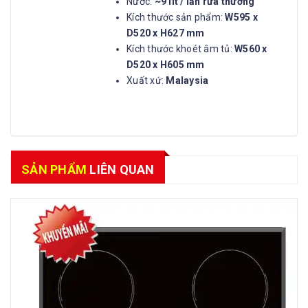
Nước:
~9 lít / lần rửa thường
Kích thước sản phẩm:
W595 x
D520 x H627 mm
Kích thước khoét âm tủ:
W560 x
D520 x H605 mm
Xuất xứ:
Malaysia
SẢN PHẨM
LIÊN QUAN