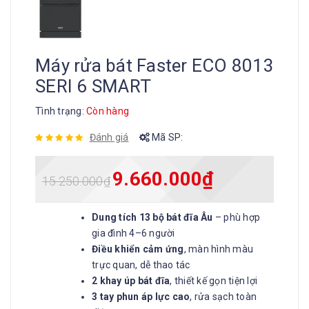
Máy rửa bát Faster ECO 8013
SERI 6 SMART
Tình trạng:
Còn hàng
Đánh giá
Mã SP:
9.660.000
₫
15.250.000
₫
Dung tích 13 bộ bát đĩa Âu
– phù hợp
gia đình 4–6 người
Điều khiển cảm ứng
, màn hình màu
trực quan, dễ thao tác
2 khay úp bát đĩa
, thiết kế gọn tiện lợi
3 tay phun áp lực cao
, rửa sạch toàn