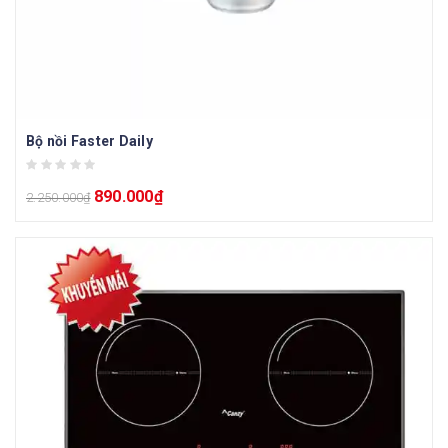
Bộ nồi Faster Daily
890.000
₫
2.250.000
₫