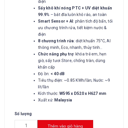
diện
Sấy khô khí nóng PTC + UV diệt khuẩn
99.9%
– bát đĩa luôn khô ráo, an toàn
Smart Sensor + AI
: phân tích độ bẩn, tối
ưu chương trình rửa, tiết kiệm nước &
điện
8 chương trình rửa
: diệt khuẩn 75°C, AI
thông minh, Eco, nhanh, thủy tinh…
Chức năng phụ trợ
: khóa trẻ em, hẹn
giờ, sấy tươi Store, chống tràn, dừng
khẩn cấp
Độ ồn:
< 40 dB
Tiêu thụ điện: ~0.85 KWh/lần; Nước: ~9
lít/lần
Kích thước:
W595 x D520 x H627 mm
Xuất xứ:
Malaysia
Số lượng
Thêm vào giỏ hàng