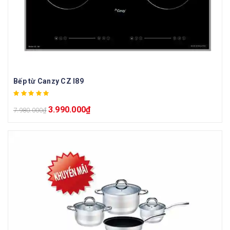
Bếp từ Canzy CZ I89
3.990.000
₫
7.980.000
₫