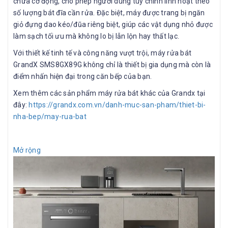
chứa cơ động, cho phép người dùng tùy chỉnh linh hoạt theo
số lượng bát đĩa cần rửa. Đặc biệt, máy được trang bị ngăn
giỏ đựng dao kéo/đũa riêng biệt, giúp các vật dụng nhỏ được
làm sạch tối ưu mà không lo bị lẫn lộn hay thất lạc.
Với thiết kế tinh tế và công năng vượt trội, máy rửa bát
GrandX SMS8GX89G không chỉ là thiết bị gia dụng mà còn là
điểm nhấn hiện đại trong căn bếp của bạn.
Xem thêm các sản phẩm máy rửa bát khác của Grandx tại
đây:
https://grandx.com.vn/danh-muc-san-pham/thiet-bi-
nha-bep/may-rua-bat
Mở rộng