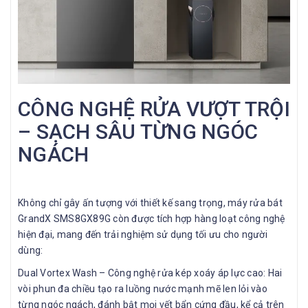
CÔNG NGHỆ RỬA VƯỢT TRỘI
– SẠCH SÂU TỪNG NGÓC
NGÁCH
Không chỉ gây ấn tượng với thiết kế sang trọng, máy rửa bát
GrandX SMS8GX89G còn được tích hợp hàng loạt công nghệ
hiện đại, mang đến trải nghiệm sử dụng tối ưu cho người
dùng:
Dual Vortex Wash – Công nghệ rửa kép xoáy áp lực cao: Hai
vòi phun đa chiều tạo ra luồng nước mạnh mẽ len lỏi vào
từng ngóc ngách, đánh bật mọi vết bẩn cứng đầu, kể cả trên