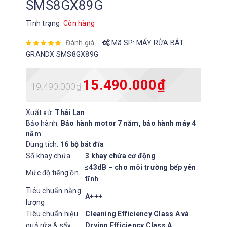
SMS8GX89G
Tình trạng:
Còn hàng
Đánh giá
Mã SP:
MÁY RỬA BÁT
GRANDX SMS8GX89G
15.490.000
₫
19.490.000
₫
Xuất xứ:
Thái Lan
Bảo hành:
Bảo hành motor 7 năm, bảo hành máy 4
năm
Dung tích:
16 bộ bát đĩa
Số khay chứa
3 khay chứa cơ động
≤43dB – cho môi trường bếp yên
Mức độ tiếng ồn
tĩnh
Tiêu chuẩn năng
A+++
lượng
Tiêu chuẩn hiệu
Cleaning Efficiency Class A và
quả rửa & sấy
Drying Efficiency Class A