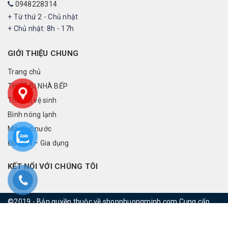
0948228314
+ Từ thứ 2 - Chủ nhật
+ Chủ nhật: 8h - 17h
GIỚI THIỆU CHUNG
Trang chủ
THIẾT BỊ NHÀ BẾP
Thiết bị vệ sinh
Bình nóng lạnh
Máy lọc nước
Đồ điện – Gia dụng
KẾT NỐI VỚI CHÚNG TÔI
©2019 - Bản quyền thuộc về shopphuongminh.com
Cung cấp
bởi
rainbowvietnam.net