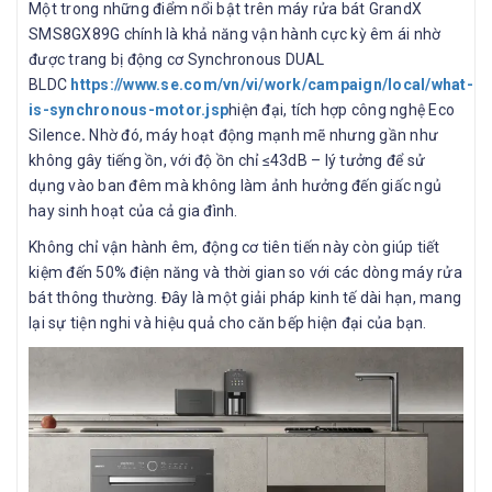
Một trong những điểm nổi bật trên máy rửa bát GrandX
SMS8GX89G chính là khả năng vận hành cực kỳ êm ái nhờ
được trang bị động cơ Synchronous DUAL
BLDC
https://www.se.com/vn/vi/work/campaign/local/what-
is-synchronous-motor.jsp
hiện đại, tích hợp công nghệ Eco
Silence
.
Nhờ đó, máy hoạt động mạnh mẽ nhưng gần như
không gây tiếng ồn, với độ ồn chỉ ≤43dB – lý tưởng để sử
dụng vào ban đêm mà không làm ảnh hưởng đến giấc ngủ
hay sinh hoạt của cả gia đình.
Không chỉ vận hành êm, động cơ tiên tiến này còn giúp tiết
kiệm đến 50% điện năng và thời gian so với các dòng máy rửa
bát thông thường. Đây là một giải pháp kinh tế dài hạn, mang
lại sự tiện nghi và hiệu quả cho căn bếp hiện đại của bạn.