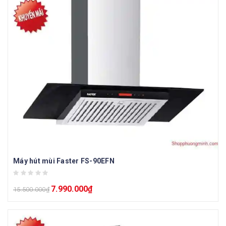
Máy hút mùi Faster FS-90EFN
7.990.000
₫
15.500.000
₫