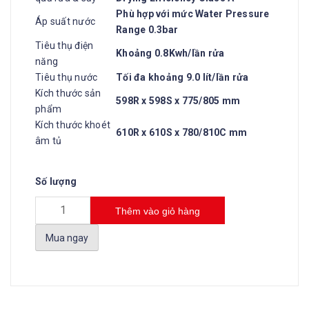
Phù hợp với mức Water Pressure
Áp suất nước
Range 0.3bar
Tiêu thụ điện
Khoảng 0.8Kwh/lần rửa
năng
Tiêu thụ nước
Tối đa khoảng 9.0 lít/lần rửa
Kích thước sản
598R x 598S x 775/805 mm
phẩm
Kích thước khoét
610R x 610S x 780/810C mm
âm tủ
Số lượng
Thêm vào giỏ hàng
Mua ngay