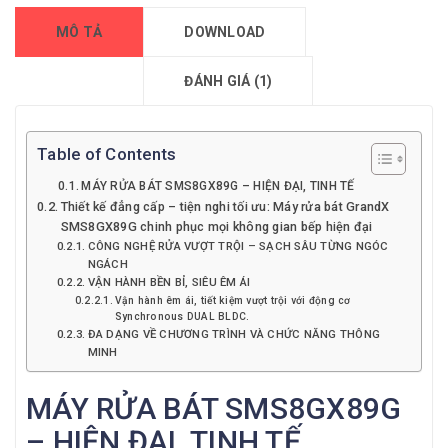
MÔ TẢ
DOWNLOAD
ĐÁNH GIÁ (1)
Table of Contents
MÁY RỬA BÁT SMS8GX89G – HIỆN ĐẠI, TINH TẾ
Thiết kế đẳng cấp – tiện nghi tối ưu: Máy rửa bát GrandX
SMS8GX89G chinh phục mọi không gian bếp hiện đại
CÔNG NGHỆ RỬA VƯỢT TRỘI – SẠCH SÂU TỪNG NGÓC
NGÁCH
VẬN HÀNH BỀN BỈ, SIÊU ÊM ÁI
Vận hành êm ái, tiết kiệm vượt trội với động cơ
Synchronous DUAL BLDC.
ĐA DẠNG VỀ CHƯƠNG TRÌNH VÀ CHỨC NĂNG THÔNG
MINH
MÁY RỬA BÁT SMS8GX89G
– HIỆN ĐẠI, TINH TẾ