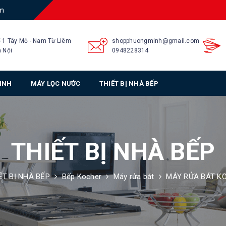
am
 1 Tây Mỗ - Nam Từ Liêm
shopphuongminh@gmail.com
 Nội
0948228314
SINH
MÁY LỌC NƯỚC
THIẾT BỊ NHÀ BẾP
THIẾT BỊ NHÀ BẾP
ẾT BỊ NHÀ BẾP
Bếp Kocher
Máy rửa bát
MÁY RỬA BÁT K