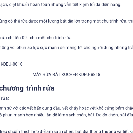
ch, diệt khuẩn hoàn toàn nhưng vẫn tiết kiệm tối đa điện năng.
 có thể rửa được một lượng bát đĩa lớn trong một chu trình rửa, thí
 rửa chỉ tốn 09L cho một chu trình rửa.
thống vòi phun áp lực cực mạnh sẽ mang tới cho người dùng những trả
MÁY RỬA BÁT KOCHER KDEU-8818
 chương trình rửa
 rửa:
h sứ với các vết bẩn cứng đầu, vết cháy hoặc vết khô cứng bám chắc 
độ phun mạnh hơn nhiều lần để làm sạch chén, bát. Do đó chén, bát đ
 tiêu chuẩn thích hợp để làm sạch chén, bát đĩa thông thường và tiết