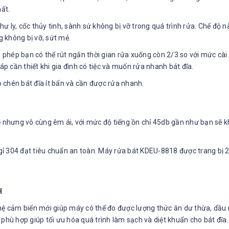
hất.
 ly, cốc thủy tinh, sành sứ không bị vỡ trong quá trình rửa. Chế độ 
 không bị vỡ, sứt mẻ.
phép bạn có thể rút ngắn thời gian rửa xuống còn 2/3 so với mức cài
áp cần thiết khi gia đình có tiệc và muốn rửa nhanh bát đĩa.
chén bát đĩa ít bẩn và cần được rửa nhanh.
nhưng vô cùng êm ái, với mức độ tiếng ồn chỉ 45db gần như bạn sẽ k
 304 đạt tiêu chuẩn an toàn. Máy rửa bát KDEU-8818 được trang bị 2 
H
 cảm biến mới giúp máy có thể đo được lượng thức ăn dư thừa, dầu m
phù hợp giúp tối ưu hóa quá trình làm sạch và diệt khuẩn cho bát đĩa.