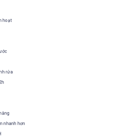
h hoạt
nước
ình rửa
12h
 năng
ẩn nhanh hơn
H