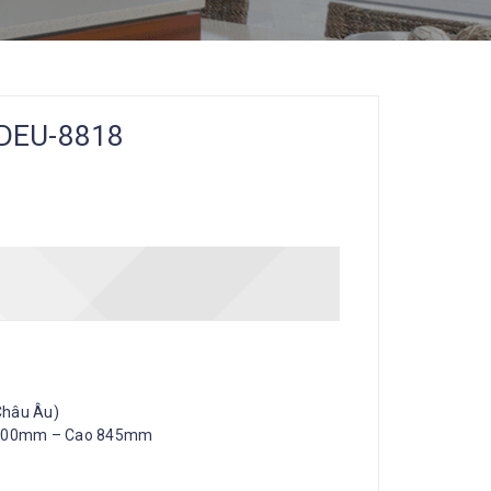
DEU-8818
 Châu Âu)
u 600mm – Cao 845mm