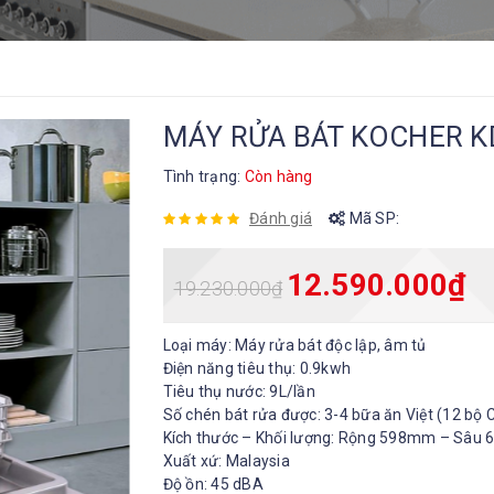
MÁY RỬA BÁT KOCHER K
Tình trạng:
Còn hàng
Đánh giá
Mã SP:
12.590.000
₫
19.230.000
₫
Loại máy: Máy rửa bát độc lập, âm tủ
Điện năng tiêu thụ: 0.9kwh
Tiêu thụ nước: 9L/lần
Số chén bát rửa được: 3-4 bữa ăn Việt (12 bộ
Kích thước – Khối lượng: Rộng 598mm – Sâ
Xuất xứ: Malaysia
Độ ồn: 45 dBA