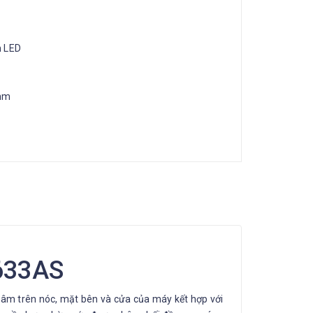
n LED
mm
y633AS
ch âm trên nóc, mặt bên và cửa của máy kết hợp với