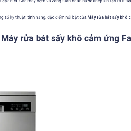
 đặc biệt. Các máy bơm và vòng tuần hoàn nước khép kín tạo ra ít t
thông số kỹ thuật, tính năng, đặc điểm nổi bật của
Máy rửa bát sấy khô
 Máy rửa bát sấy khô cảm ứng F