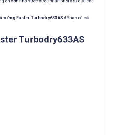
iếng ồn hơn nhờ nước được phân phối đều qua các
 cảm ứng Faster Turbodry633AS
để bạn có cái
aster Turbodry633AS