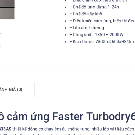
– Điều chỉnh cao thấp giá trên
– Chế độ tạm dừng 1-24h
– Chế độ sấy khô
– Điều khiển cảm ứng, hiển thị đè
– Lắp âm / dương
– Công suất: 1850 – 2000W
– Kích thước: W600xD600xH845
ÁNH GIÁ (0)
hô cảm ứng Faster Turbodr
y633AS
thiết kế động cơ chạy êm ái, chống rung, nhiều lớp vật liệu cá