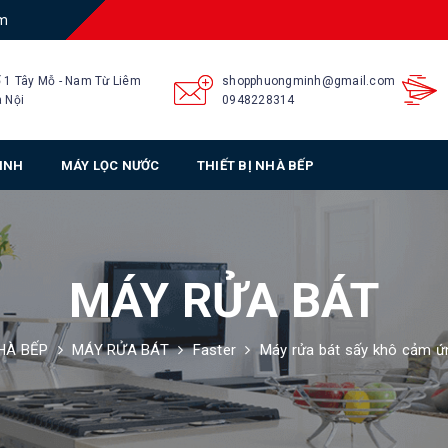
am
 1 Tây Mỗ - Nam Từ Liêm
shopphuongminh@gmail.com
 Nội
0948228314
SINH
MÁY LỌC NƯỚC
THIẾT BỊ NHÀ BẾP
MÁY RỬA BÁT
NHÀ BẾP
MÁY RỬA BÁT
Faster
Máy rửa bát sấy khô cảm ứ