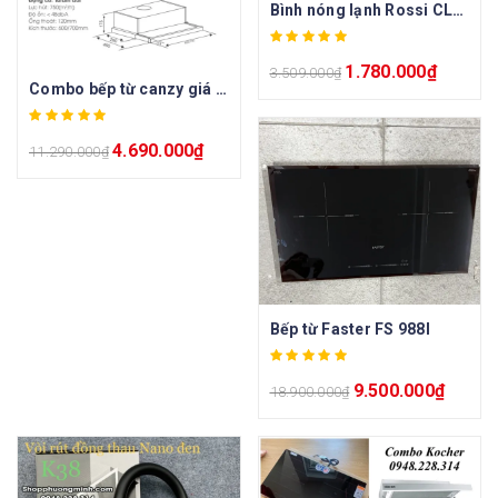
Bình nóng lạnh Rossi CLASSIC RCC20SL 20L
1.780.000
₫
3.509.000
₫
Combo bếp từ canzy giá tốt
4.690.000
₫
11.290.000
₫
Bếp từ Faster FS 988I
9.500.000
₫
18.900.000
₫