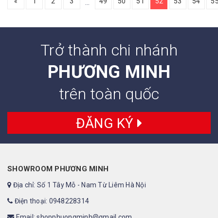
«
1
2
3
49
50
51
52
53
54
5
…
Trở thành chi nhánh
PHƯƠNG MINH
trên toàn quốc
ĐĂNG KÝ
SHOWROOM PHƯƠNG MINH
Địa chỉ: Số 1 Tây Mỗ - Nam Từ Liêm Hà Nội
Điện thoại: 0948228314
Email: shopphuongminh@gmail.com