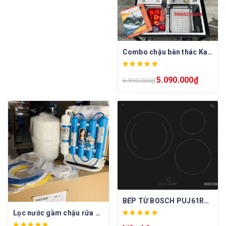
Combo chậu bàn thác Kagol cao cấp
5.090.000
₫
6.990.000
₫
BẾP TỪ BOSCH PUJ61RBB5E
Lọc nước gầm chậu rửa Karofi