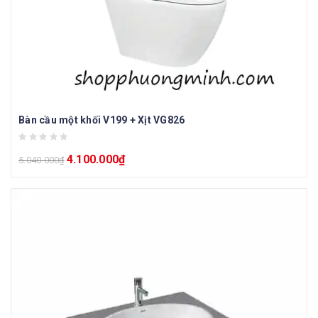
Bàn cầu một khối V199 + Xịt VG826
4.100.000
₫
5.040.000
₫