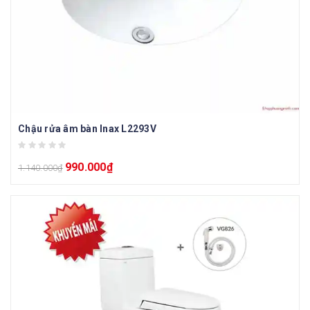
Chậu rửa âm bàn Inax L2293V
990.000
₫
1.140.000
₫