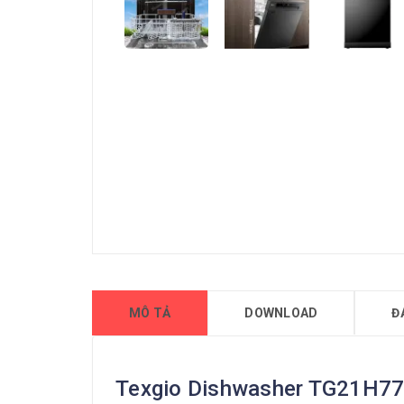
MÔ TẢ
DOWNLOAD
Đ
Texgio Dishwasher TG21H775