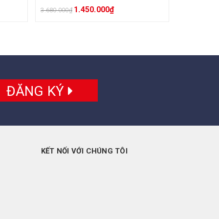
1.450.000
₫
3.680.000
₫
ĐĂNG KÝ
KẾT NỐI VỚI CHÚNG TÔI