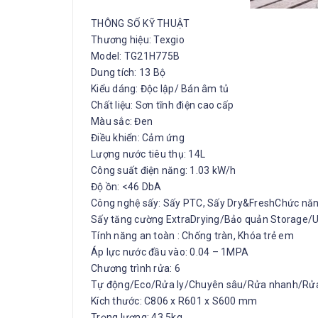
THÔNG SỐ KỸ THUẬT
Thương hiệu: Texgio
Model: TG21H775B
Dung tích: 13 Bộ
Kiểu dáng: Độc lập/ Bán âm tủ
Chất liệu: Sơn tĩnh điện cao cấp
Màu sắc: Đen
Điều khiển: Cảm ứng
Lượng nước tiêu thụ: 14L
Công suất điện năng: 1.03 kW/h
Độ ồn: <46 DbA
Công nghệ sấy: Sấy PTC, Sấy Dry&FreshChức năn
Sấy tăng cường ExtraDrying/Bảo quản Storage/
Tính năng an toàn : Chống tràn, Khóa trẻ em
Áp lực nước đầu vào: 0.04 – 1MPA
Chương trình rửa: 6
Tự động/Eco/Rửa ly/Chuyên sâu/Rửa nhanh/Rửa
Kích thước: C806 x R601 x S600 mm
Trọng lượng: 43.5kg