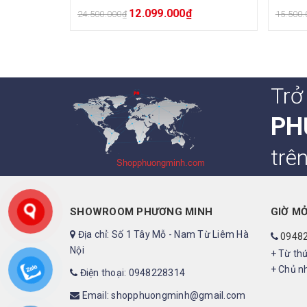
12.099.000
₫
24.500.000
₫
15.500.
Trở
PH
trê
SHOWROOM PHƯƠNG MINH
GIỜ M
Địa chỉ: Số 1 Tây Mỗ - Nam Từ Liêm Hà
0948
Nội
+ Từ thứ
+ Chủ nh
Điện thoại: 0948228314
Email: shopphuongminh@gmail.com