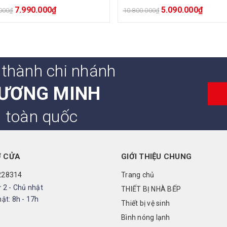
7.990.000
₫
5.090.000
₫
000
₫
10.800.000
₫
 thành chi nhánh
ƯƠNG MINH
n toàn quốc
Ở CỬA
GIỚI THIỆU CHUNG
228314
Trang chủ
 2 - Chủ nhật
THIẾT BỊ NHÀ BẾP
ật: 8h - 17h
Thiết bị vệ sinh
Bình nóng lạnh