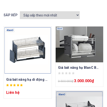
SẮP XẾP
Giá bát nâng hạ BlanC BC 70GVIP/ 80GVIP/ 90GVIP
Giá bát nâng hạ di động BLANC BC 70GD / BC 80GD / BC 90GD
3.000.000
₫
3.500.000
₫
Liên hệ