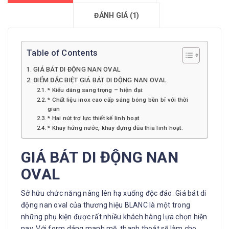
ĐÁNH GIÁ (1)
Table of Contents
GIÁ BÁT DI ĐỘNG NAN OVAL
ĐIỂM ĐẶC BIỆT GIÁ BÁT DI ĐỘNG NAN OVAL
* Kiểu dáng sang trọng – hiện đại:
* Chất liệu inox cao cấp sáng bóng bền bỉ với thời
gian
* Hai nút trợ lực thiết kế linh hoạt
* Khay hứng nước, khay đựng đũa thìa linh hoạt.
GIÁ BÁT DI ĐỘNG NAN
OVAL
Sở hữu chức năng nâng lên hạ xuống độc đáo. Giá bát di
động nan oval của thương hiệu BLANC là một trong
những phụ kiện được rất nhiều khách hàng lựa chọn hiện
nay. Với form dáng manh mẽ, thanh thoát sẽ làm cho