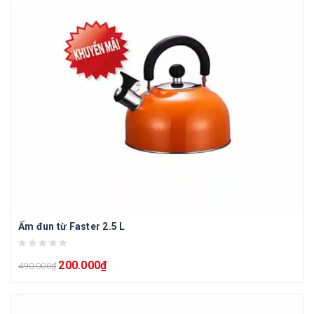
Ấm đun từ Faster 2.5 L
200.000
₫
490.000
₫