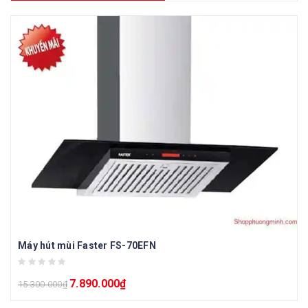
Máy hút mùi Faster FS-70EFN
7.890.000
₫
15.300.000
₫