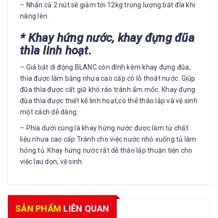
– Nhấn cả 2 nút sẽ giảm tới 12kg trọng lượng bát đĩa khi
nâng lên.
* Khay hứng nước, khay đựng đũa
thìa linh hoạt.
– Giá bát di động BLANC còn đính kèm khay đựng đũa,
thìa được làm bằng nhựa cao cấp có lỗ thoát nước. Giúp
đũa thìa được cất giữ khô ráo tránh ẩm mốc. Khay đựng
đũa thìa được thiết kế linh hoạt,có thể tháo lắp và vệ sinh
một cách dễ dàng.
– Phía dưới cùng là khay hứng nước được làm từ chất
liệu nhưa cao cấp.Tránh cho việc nước nhỏ xuống tủ làm
hỏng tủ. Khay hứng nước rất dễ tháo lắp thuận tiện cho
việc lau dọn, vệ sinh.
SẢN PHẨM
LIÊN QUAN