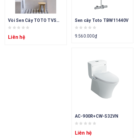
Vòi Sen Cây TOTO TVSM104NSR/DM907CS Nóng Lạnh
Sen cây Toto TBW11440V
9.560.000
₫
Liên hệ
AC-900R+CW-S32VN
Liên hệ