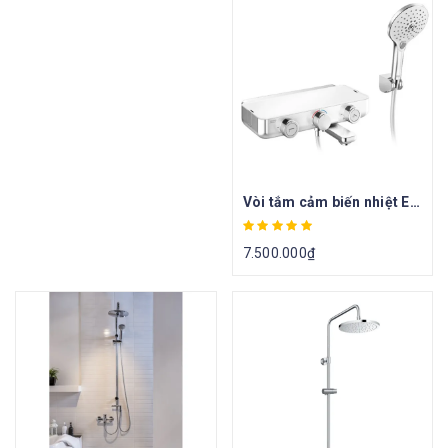
Vòi tắm cảm biến nhiệt EasySET Exposed WF-4954
7.500.000
₫