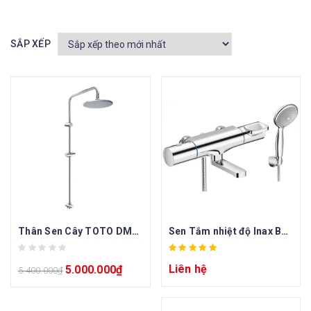
SẮP XẾP
Thân Sen Cây TOTO DM907CS Tắm Đứng
Sen Tắm nhiệt độ Inax BFV-7145T-3C (BFV7145T3C)
Liên hệ
5.000.000
₫
5.400.000
₫