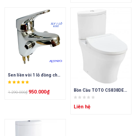
Sen liền vòi 1 lỗ đồng chuẩn
Bồn Cầu TOTO CS838DE2 Hai Khối Nắp Cơ
950.000
₫
1.290.000
₫
Liên hệ