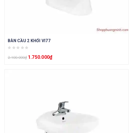
BÀN CẦU 2 KHỐI VI77
1.750.000
₫
2.100.000
₫