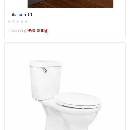
Tiểu nam T1
990.000
₫
1.360.000
₫