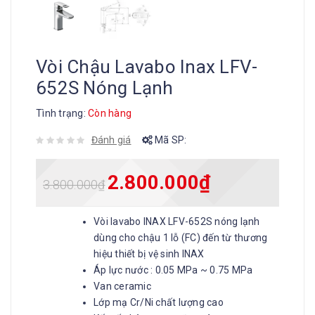
Vòi Chậu Lavabo Inax LFV-
652S Nóng Lạnh
Tình trạng:
Còn hàng
Đánh giá
Mã SP:
2.800.000
₫
3.800.000
₫
Vòi lavabo INAX LFV-652S nóng lạnh
dùng cho chậu 1 lỗ (FC) đến từ thương
hiệu thiết bị vệ sinh INAX
Áp lực nước : 0.05 MPa ~ 0.75 MPa
Van ceramic
Lớp mạ Cr/Ni chất lượng cao