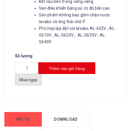
Kết cấu bên trong vững vàng
Van điều khiển bằng sứ có độ bền cao
Sản phẩm không bao gồm chặn nước
lavabo và ống thải chữ P
Phù hợp lắp đặt với lavabo AL-632V , AL-
S610V , AL-S620V , AL-S630V , AL-
S640V
Số lượng
Thêm vào giỏ hàng
Mua ngay
MÔ TẢ
DOWNLOAD