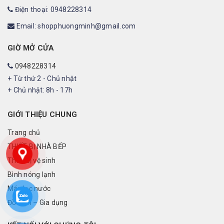
Điện thoại: 0948228314
Email: shopphuongminh@gmail.com
GIỜ MỞ CỬA
0948228314
+ Từ thứ 2 - Chủ nhật
+ Chủ nhật: 8h - 17h
GIỚI THIỆU CHUNG
Trang chủ
THIẾT BỊ NHÀ BẾP
Thiết bị vệ sinh
Bình nóng lạnh
Máy lọc nước
Đồ điện – Gia dụng