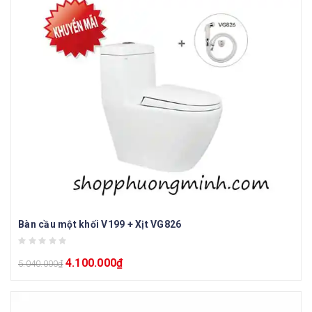
Bàn cầu một khối V199 + Xịt VG826
4.100.000
₫
5.040.000
₫