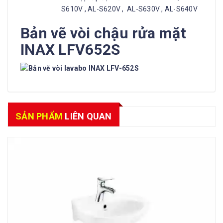
S610V , AL-S620V , AL-S630V , AL-S640V
Bản vẽ vòi chậu rửa mặt
INAX LFV652S
SẢN PHẨM
LIÊN QUAN