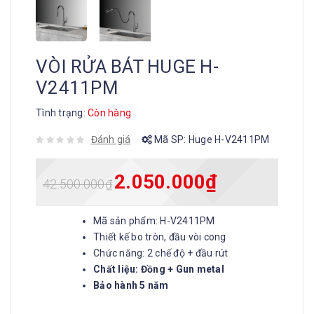
VÒI RỬA BÁT HUGE H-
V2411PM
Tình trạng:
Còn hàng
Đánh giá
Mã SP:
Huge H-V2411PM
2.050.000
₫
42.500.000
₫
Mã sản phẩm: H-V2411PM
Thiết kế bo tròn, đầu vòi cong
Chức năng: 2 chế độ + đầu rút
Chất liệu: Đồng + Gun metal
Bảo hành 5 năm