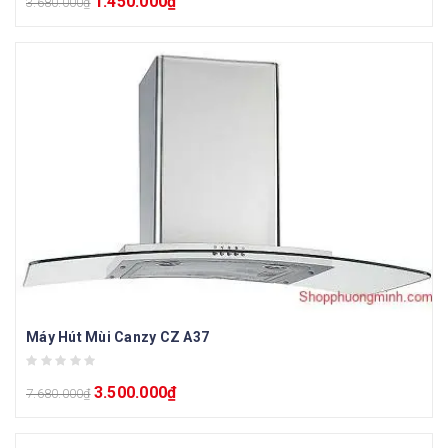
1.450.000
₫
3.680.000
₫
Máy Hút Mùi Canzy CZ A37
3.500.000
₫
7.680.000
₫