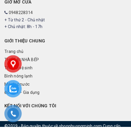
GIỜ MỞ CỬA
0948228314
+ Từ thứ 2 - Chủ nhật
+ Chủ nhật: 8h - 17h
GIỚI THIỆU CHUNG
Trang chủ
THIẾT BỊ NHÀ BẾP
Thiết bị vệ sinh
Bình nóng lạnh
Máy lọc nước
Đồ điện – Gia dụng
KẾT NỐI VỚI CHÚNG TÔI
©2019 - Bản quyền thuộc về shopphuongminh.com
Cung cấp