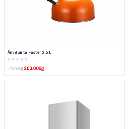
Ấm đun từ Faster 2.5 L
200.000
₫
490.000
₫