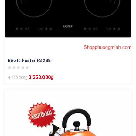
Bếp từ Faster FS 288I
3.550.000
₫
4.990.000
₫