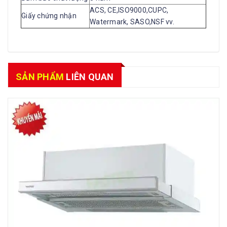
ACS, CE,ISO9000,CUPC,
Giấy chứng nhận
Watermark, SASO,NSF vv.
SẢN PHẨM
LIÊN QUAN