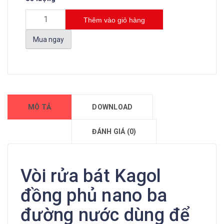
Thêm vào giỏ hàng
Mua ngay
MÔ TẢ
DOWNLOAD
ĐÁNH GIÁ (0)
Vòi rửa bát Kagol
đồng phủ nano ba
đường nước dùng để