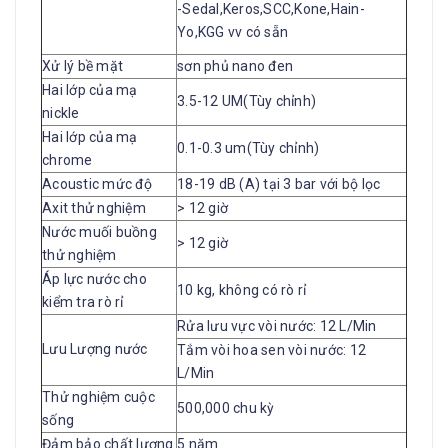
-Sedal,Keros,SCC,Kone,Hain-
Yo,KGG vv có sẵn
Xử lý bề mặt
sơn phủ nano đen
Hai lớp của mạ
3.5-12 UM(Tùy chỉnh)
nickle
Hai lớp của mạ
0.1-0.3 um(Tùy chỉnh)
chrome
Acoustic mức độ
18-19 dB (A) tại 3 bar với bộ lọc
Axit thử nghiệm
> 12 giờ
Nước muối buồng
> 12 giờ
thử nghiệm
Áp lực nước cho
10 kg, không có rò rỉ
kiểm tra rò rỉ
Rửa lưu vực vòi nước: 12 L/Min
Lưu Lượng nước
Tắm vòi hoa sen vòi nước: 12
L/Min
Thử nghiệm cuộc
500,000 chu kỳ
sống
Đảm bảo chất lượng
5 năm