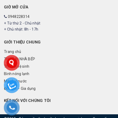
GIỜ MỞ CỬA
0948228314
+ Từ thứ 2 - Chủ nhật
+ Chủ nhật: 8h - 17h
GIỚI THIỆU CHUNG
Trang chủ
THIẾT BỊ NHÀ BẾP
Thiết bị vệ sinh
Bình nóng lạnh
Máy lọc nước
Đồ điện – Gia dụng
KẾT NỐI VỚI CHÚNG TÔI