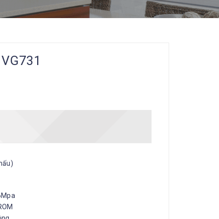
 VG731
khấu)
6Mpa
ROM
ồng