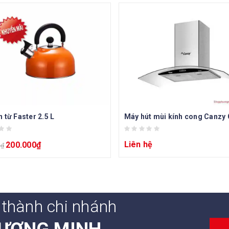
 từ Faster 2.5 L
Liên hệ
200.000
₫
0
₫
 thành chi nhánh