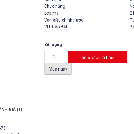
Chức năng
Nó
Lớp mạ
2 
Van điều chỉnh nước
Ta
Vị trí lắp đặt
Bắ
Số lượng
Thêm vào giỏ hàng
Mua ngay
ÁNH GIÁ (1)
VG731