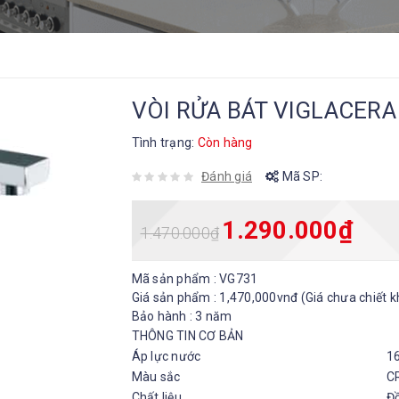
VÒI RỬA BÁT VIGLACERA
Tình trạng:
Còn hàng
Đánh giá
Mã SP:
1.290.000
₫
1.470.000
₫
Mã sản phẩm : VG731
Giá sản phẩm :
1,470,000vnđ
(Giá chưa chiết 
Bảo hành : 3 năm
THÔNG TIN CƠ BẢN
Áp lực nước
1
Màu sắc
C
Chất liệu
Đ