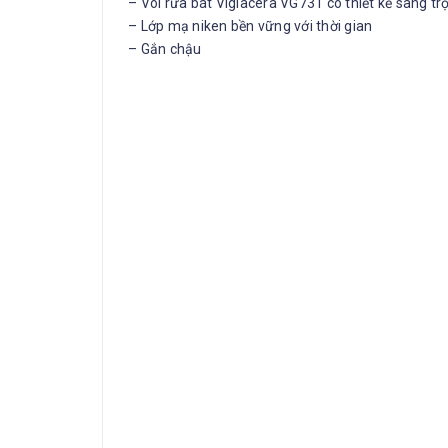
– Vòi rửa bát Viglacera VG731 có thiết kế sang trọ
– Lớp mạ niken bền vững với thời gian
– Gắn chậu