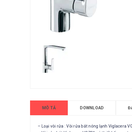
MÔ TẢ
DOWNLOAD
Đ
– Loại vòi rửa : Vòi rửa bát nóng lạnh Viglacera 