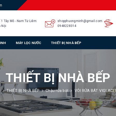
am
 1 Tây Mỗ - Nam Từ Liêm
shopphuongminh@gmail.com
 Nội
0948228314
SINH
MÁY LỌC NƯỚC
THIẾT BỊ NHÀ BẾP
THIẾT BỊ NHÀ BẾP
ủ
THIẾT BỊ NHÀ BẾP
Chậu rửa bát
VÒI RỬA BÁT VIGLACE