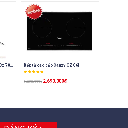
Máy hút mùi kính cong Canzy Cz 70TS
Bếp từ cao cấp Canzy CZ 06I
2.690.000
₫
5.890.000
₫