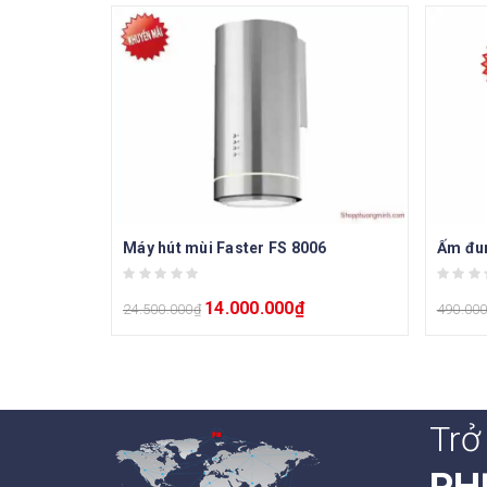
Máy hút mùi Faster FS 8006
Ấm đun
14.000.000
₫
24.500.000
₫
490.00
Trở