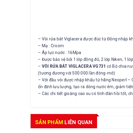
– Vòi rửa bát Viglacera được đúc từ Đồng nhập 
– Mạ : Croom
– Áp lực nước : 16Mpa
– Được bảo vệ bởi 1 lớp đồng đỏ, 2 lớp Niken, 1 lớ
–
VÒI RỬA BÁT VIGLACERA VG731
có Bộ chia nư
(tương đương với 500.000 lần đóng-mở).
– Với đầu vòi được nhập khẩu từ hãng Neoperl – CH
ổn định lưu lượng, tạo ra dòng nước êm, giảm tiếng
– Các chi tiết gioăng cao su có tính đàn hồi tốt, 
SẢN PHẨM
LIÊN QUAN