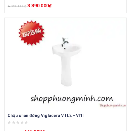
3.890.000
₫
4.950.000
₫
Chậu chân đứng Viglacera VTL2 + VI1T