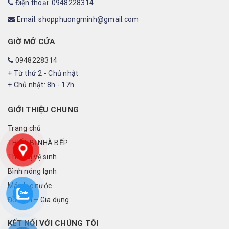
Điện thoại: 0948228314
Email: shopphuongminh@gmail.com
GIỜ MỞ CỬA
0948228314
+ Từ thứ 2 - Chủ nhật
+ Chủ nhật: 8h - 17h
GIỚI THIỆU CHUNG
Trang chủ
THIẾT BỊ NHÀ BẾP
Thiết bị vệ sinh
Bình nóng lạnh
Máy lọc nước
Đồ điện – Gia dụng
KẾT NỐI VỚI CHÚNG TÔI