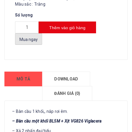
Màu sắc : Trắng
Số lượng
Thêm vào giỏ hàng
Mua ngay
MÔ TẢ
DOWNLOAD
ĐÁNH GIÁ (0)
– Bàn cầu 1 khối,, nắp rơi êm.
– Bàn cầu một khối BL5M + Xịt VG826 Viglacera
– Xả 2 nhấn đại/tiểu.