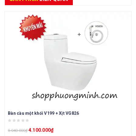
Bàn cầu một khối V199 + Xịt VG826
4.100.000
₫
5.040.000
₫