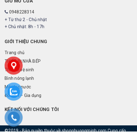
GIỜ MỞ CỬA
0948228314
+ Từ thứ 2 - Chủ nhật
+ Chủ nhật: 8h - 17h
GIỚI THIỆU CHUNG
Trang chủ
THIẾT BỊ NHÀ BẾP
Thiết bị vệ sinh
Bình nóng lạnh
Máy lọc nước
Đồ điện – Gia dụng
KẾT NỐI VỚI CHÚNG TÔI
©2019 - Bản quyền thuộc về shopphuongminh.com
Cung cấp