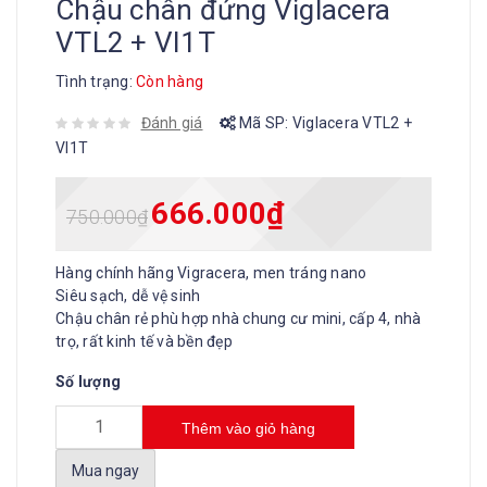
Chậu chân đứng Viglacera
VTL2 + VI1T
Tình trạng:
Còn hàng
Đánh giá
Mã SP:
Viglacera VTL2 +
VI1T
666.000
₫
750.000
₫
Hàng chính hãng Vigracera, men tráng nano
Siêu sạch, dễ vệ sinh
Chậu chân rẻ phù hợp nhà chung cư mini, cấp 4, nhà
trọ, rất kinh tế và bền đẹp
Số lượng
Thêm vào giỏ hàng
Mua ngay