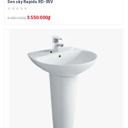
Sen cây Rapido RD-05V
3.550.000
₫
5.680.000
₫