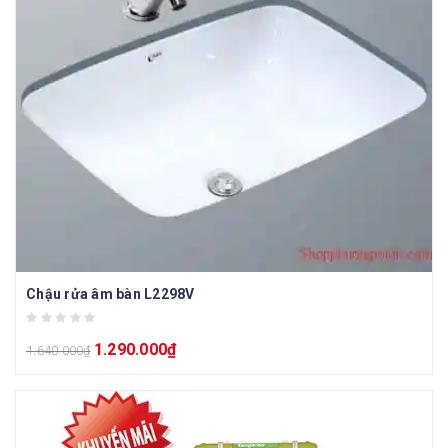
Chậu rửa âm bàn L2298V
1.290.000
₫
1.640.000
₫