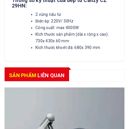
Thông số kỹ thuật
của bếp từ Canzy CZ
29HN:
2 vùng nấu từ
Điện áp: 220V/ 50Hz
Công suất: max 4000W
Kích thước sản phẩm (dài x rộng x cao):
730x 430x 60 mm
Kích thước khoét đá: 680x 390 mm
SẢN PHẨM
LIÊN QUAN