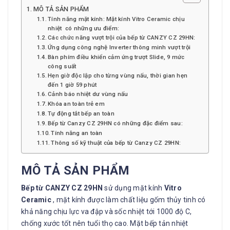
MÔ TẢ SẢN PHẨM
Tính năng mặt kính: Mặt kính Vitro Ceramic chịu
nhiệt có những ưu điểm:
Các chức năng vượt trội của bếp từ CANZY CZ 29HN:
Ứng dụng công nghệ Inverter thông minh vượt trội
Bàn phím điều khiển cảm ứng trượt Slide, 9 mức
công suất
Hẹn giờ độc lập cho từng vùng nấu, thời gian hẹn
đến 1 giờ 59 phút
Cảnh báo nhiệt dư vùng nấu
Khóa an toàn trẻ em
Tự động tắt bếp an toàn
Bếp từ Canzy CZ 29HN có những đặc điểm sau:
Tính năng an toàn
Thông số kỹ thuật của bếp từ Canzy CZ 29HN:
MÔ TẢ SẢN PHẨM
Bếp từ CANZY CZ 29HN
sử dụng mặt kính
Vitro
Ceramic
, mặt kính được làm chất liệu gốm thủy tinh có
khả năng chịu lực va đập và sốc nhiệt tới 1000 độ C,
chống xước tốt nên tuổi thọ cao. Mặt bếp tản nhiệt