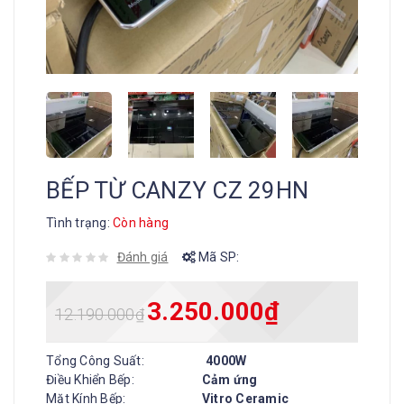
BẾP TỪ CANZY CZ 29HN
Tình trạng:
Còn hàng
Đánh giá
Mã SP:
3.250.000
₫
12.190.000
₫
Tổng Công Suất:
4000W
Điều Khiển Bếp:
Cảm ứng
Mặt Kính Bếp:
Vitro Ceramic