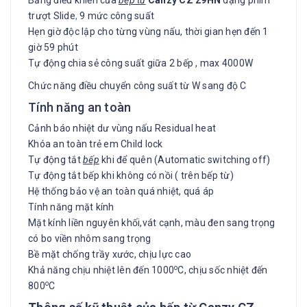
Bảng điều khiển của
bếp từ
Canzy CZ 29HN
dạng phím
trượt Slide
,
9 mức công suất
Hẹn giờ độc lập cho từng vùng nấu, thời gian hẹn đến 1
giờ 59 phút
Tự động chia sẻ công suất giữa 2 bếp , max 4000W
Chức năng điều chuyển công suất từ W sang độ C
Tính năng an toàn
Cảnh báo nhiệt dư vùng nấu Residual heat
Khóa an toàn trẻ em Child lock
Tự động tắt
bếp
khi để quên (Automatic switching off)
Tự động tắt bếp khi không có nồi ( trên bếp từ)
Hệ thống bảo vệ an toàn quá nhiệt, quá áp
Tính năng mặt kính
Mặt kính liền nguyên khối,vát cạnh, màu đen sang trọng
có bo viền nhôm sang trọng
Bề mặt chống trầy xước, chịu lực cao
o
Khả năng chịu nhiệt lên đến 1000
C, chịu sốc nhiệt đến
o
800
C