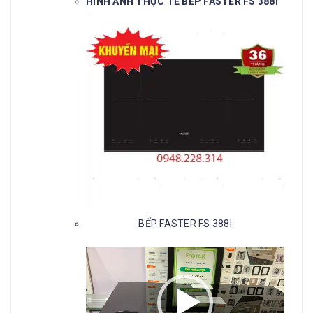
HÌNH ẢNH THỰC TẾ BẾP FASTER FS 388I
BẾP FASTER FS 388I
Trình
chơi
Video