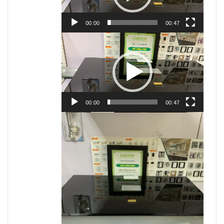
00:00
00:47
Trình
chơi
Video
00:00
00:47