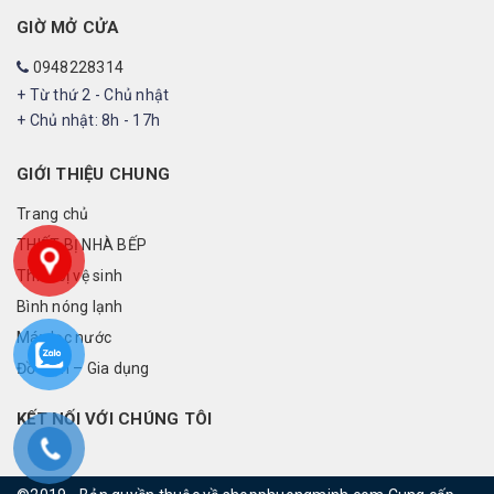
GIỜ MỞ CỬA
0948228314
+ Từ thứ 2 - Chủ nhật
+ Chủ nhật: 8h - 17h
GIỚI THIỆU CHUNG
Trang chủ
THIẾT BỊ NHÀ BẾP
Thiết bị vệ sinh
Bình nóng lạnh
Máy lọc nước
Đồ điện – Gia dụng
KẾT NỐI VỚI CHÚNG TÔI