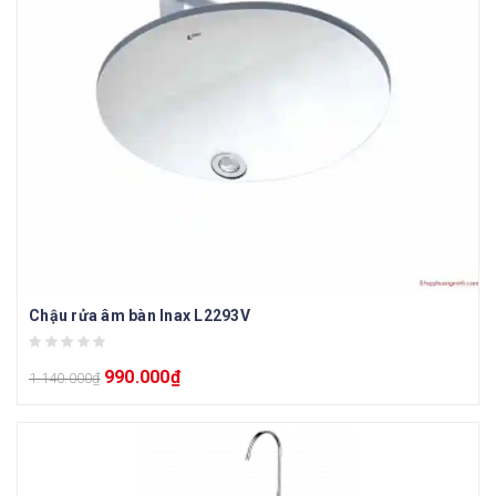
Chậu rửa âm bàn Inax L2293V
990.000
₫
1.140.000
₫