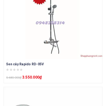
Sen cây Rapido RD-05V
3.550.000
₫
5.680.000
₫