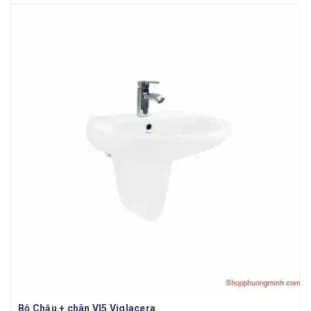
Bộ Chậu + chân VI5 Viglacera