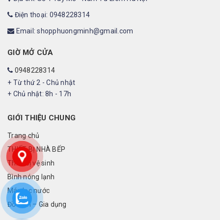
Điện thoại: 0948228314
Email: shopphuongminh@gmail.com
GIỜ MỞ CỬA
0948228314
+ Từ thứ 2 - Chủ nhật
+ Chủ nhật: 8h - 17h
GIỚI THIỆU CHUNG
Trang chủ
THIẾT BỊ NHÀ BẾP
Thiết bị vệ sinh
Bình nóng lạnh
Máy lọc nước
Đồ điện – Gia dụng