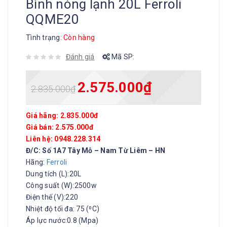
Bình nóng lạnh 20L Ferroli
QQME20
Tình trạng:
Còn hàng
Đánh giá
Mã SP:
2.575.000
₫
2.835.000
₫
Giá hãng: 2.835.000đ
Giá bán: 2.575.000đ
Liên hệ: 0948.228.314
Đ/C: Số 1A7 Tây Mỗ – Nam Từ Liêm – HN
Hãng:
Ferroli
Dung tích (L):20L
Công suất (W):2500w
Điện thế (V):220
Nhiệt độ tối đa: 75 (⁰C)
Áp lực nước:0.8 (Mpa)