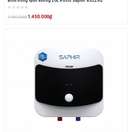
Bình nóng lạnh vuông 20L Rossi Saphir RS22SQ
1.450.000
₫
2.950.000
₫