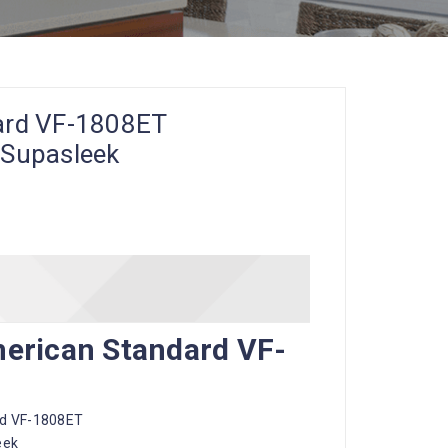
ard VF-1808ET
 Supasleek
merican Standard VF-
rd VF-1808ET
eek