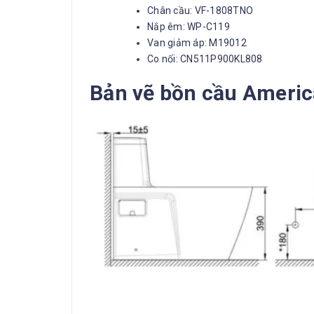
Chân cầu: VF-1808TNO
Nắp êm: WP-C119
Van giảm áp: M19012
Co nối: CN511P900KL808
Bản vẽ bồn cầu Ameri