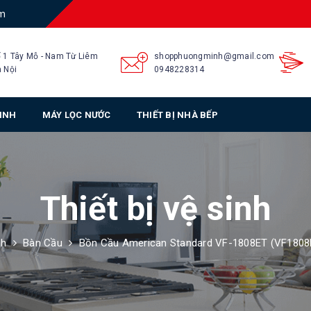
am
 1 Tây Mỗ - Nam Từ Liêm
shopphuongminh@gmail.com
 Nội
0948228314
SINH
MÁY LỌC NƯỚC
THIẾT BỊ NHÀ BẾP
Thiết bị vệ sinh
nh
Bàn Cầu
Bồn Cầu American Standard VF-1808ET (VF1808