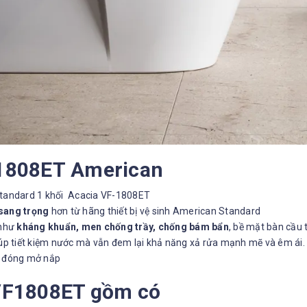
 1808ET
American
tandard 1 khối Acacia VF-1808ET
 sang trọng
hơn từ hãng thiết bị vệ sinh American Standard
 như
kháng khuẩn, men chống trầy, chống bám bẩn
, bề mặt bàn cầu 
giúp tiết kiệm nước mà vẫn đem lại khả năng xả rửa mạnh mẽ và êm ái.
hi đóng mở nắp
 VF1808ET gồm có