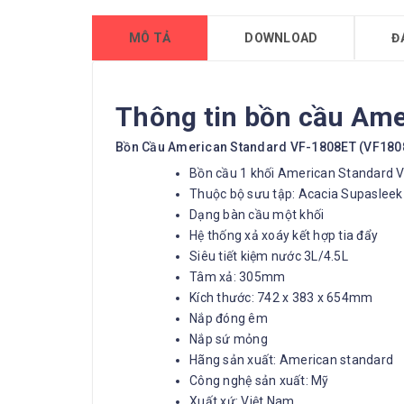
MÔ TẢ
DOWNLOAD
Đ
Thông tin bồn cầu Am
Bồn Cầu American Standard VF-1808ET (VF180
Bồn cầu 1 khối American Standard 
Thuộc bộ sưu tập: Acacia Supasleek
Dạng bàn cầu một khối
Hệ thống xả xoáy kết hợp tia đẩy
Siêu tiết kiệm nước 3L/4.5L
Tâm xả: 305mm
Kích thước: 742 x 383 x 654mm
Nắp đóng êm
Nắp sứ mỏng
Hãng sản xuất: American standard
Công nghệ sản xuất: Mỹ
Xuất xứ: Việt Nam