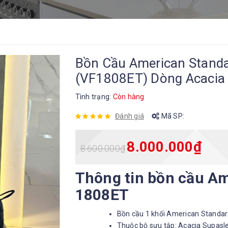
Bồn Cầu American Stand
(VF1808ET) Dòng Acacia
Tình trạng:
Còn hàng
Đánh giá
Mã SP:
8.000.000
₫
8.600.000
₫
Thông tin bồn cầu A
1808ET
Bồn cầu 1 khối American Standa
Thuộc bộ sưu tập: Acacia Supasl