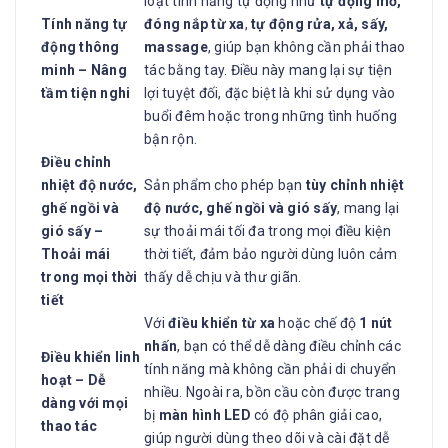
loạt tính năng tự động như
tự động mở,
Tính năng tự
đóng nắp từ xa
,
tự động rửa, xả, sấy,
động thông
massage
, giúp bạn không cần phải thao
minh – Nâng
tác bằng tay. Điều này mang lại sự tiện
tầm tiện nghi
lợi tuyệt đối, đặc biệt là khi sử dụng vào
buổi đêm hoặc trong những tình huống
bận rộn.
Điều chỉnh
nhiệt độ nước,
Sản phẩm cho phép bạn
tùy chỉnh nhiệt
ghế ngồi và
độ nước, ghế ngồi và gió sấy
, mang lại
gió sấy –
sự thoải mái tối đa trong mọi điều kiện
Thoải mái
thời tiết, đảm bảo người dùng luôn cảm
trong mọi thời
thấy dễ chịu và thư giãn.
tiết
Với
điều khiển từ xa
hoặc chế độ
1 nút
nhấn
, bạn có thể dễ dàng điều chỉnh các
Điều khiển linh
tính năng mà không cần phải di chuyển
hoạt – Dễ
nhiều. Ngoài ra, bồn cầu còn được trang
dàng với mọi
bị
màn hình LED
có độ phân giải cao,
thao tác
giúp người dùng theo dõi và cài đặt dễ