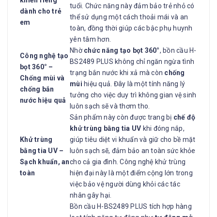
tuổi. Chức năng này đảm bảo trẻ nhỏ có
dành cho trẻ
thể sử dụng một cách thoải mái và an
em
toàn, đồng thời giúp các bậc phụ huynh
yên tâm hơn.
Nhờ
chức năng tạo bọt 360°
, bồn cầu H-
Công nghệ tạo
BS2489 PLUS không chỉ ngăn ngừa tình
bọt 360° –
trạng bắn nước khi xả mà còn
chống
Chống mùi và
mùi
hiệu quả. Đây là một tính năng lý
chống bắn
tưởng cho việc duy trì không gian vệ sinh
nước hiệu quả
luôn sạch sẽ và thơm tho.
Sản phẩm này còn được trang bị
chế độ
khử trùng bằng tia UV
khi đóng nắp,
Khử trùng
giúp tiêu diệt vi khuẩn và giữ cho bề mặt
bằng tia UV –
luôn sạch sẽ, đảm bảo an toàn sức khỏe
Sạch khuẩn, an
cho cả gia đình. Công nghệ khử trùng
toàn
hiện đại này là một điểm cộng lớn trong
việc bảo vệ người dùng khỏi các tác
nhân gây hại.
Bồn cầu H-BS2489 PLUS tích hợp hàng