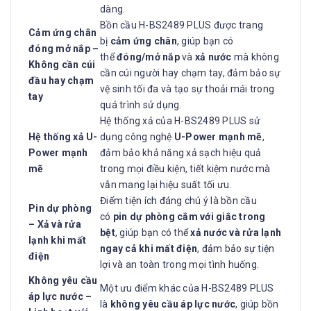
dàng.
Bồn cầu H-BS2489 PLUS được trang
Cảm ứng chân
bị
cảm ứng chân
, giúp bạn có
đóng mở nắp –
thể
đóng/mở nắp
và
xả nước
mà không
Không cần cúi
cần cúi người hay chạm tay, đảm bảo sự
đầu hay chạm
vệ sinh tối đa và tạo sự thoải mái trong
tay
quá trình sử dụng.
Hệ thống xả của H-BS2489 PLUS sử
Hệ thống xả U-
dụng công nghệ
U-Power mạnh mẽ
,
Power mạnh
đảm bảo khả năng xả sạch hiệu quả
mẽ
trong mọi điều kiện, tiết kiệm nước mà
vẫn mang lại hiệu suất tối ưu.
Điểm tiện ích đáng chú ý là bồn cầu
Pin dự phòng
có
pin dự phòng cắm với giắc trong
– Xả và rửa
bệt
, giúp bạn có thể
xả nước và rửa lạnh
lạnh khi mất
ngay cả khi mất điện
, đảm bảo sự tiện
điện
lợi và an toàn trong mọi tình huống.
Không yêu cầu
Một ưu điểm khác của H-BS2489 PLUS
áp lực nước –
là
không yêu cầu áp lực nước
, giúp bồn