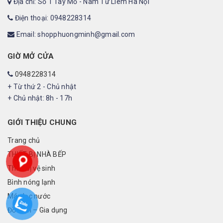
Địa chỉ: Số 1 Tây Mỗ - Nam Từ Liêm Hà Nội
Điện thoại: 0948228314
Email: shopphuongminh@gmail.com
GIỜ MỞ CỬA
0948228314
+ Từ thứ 2 - Chủ nhật
+ Chủ nhật: 8h - 17h
GIỚI THIỆU CHUNG
Trang chủ
THIẾT BỊ NHÀ BẾP
Thiết bị vệ sinh
Bình nóng lạnh
Máy lọc nước
Đồ điện – Gia dụng