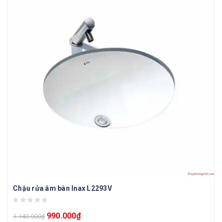
Chậu rửa âm bàn Inax L2293V
990.000
₫
1.140.000
₫