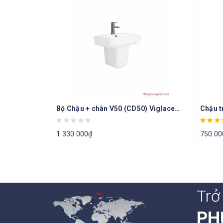
Bộ Chậu + chân V50 (CD50) Viglacera
1.330.000
₫
750.00
Trở
PH