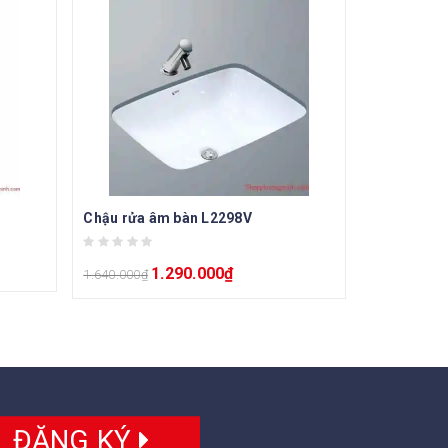
Chậu rửa âm bàn L2298V
1.290.000
₫
1.640.000
₫
ĐĂNG KÝ