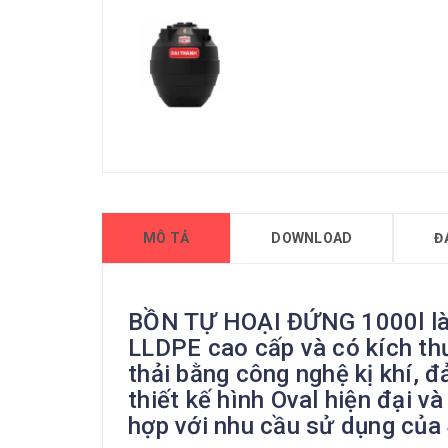
MÔ TẢ
DOWNLOAD
Đ
BỒN TỰ HOẠI ĐỨNG 1000l là 
LLDPE cao cấp và có kích thư
thải bằng công nghệ kị khí, 
thiết kế hình Oval hiện đại v
hợp với nhu cầu sử dụng của 