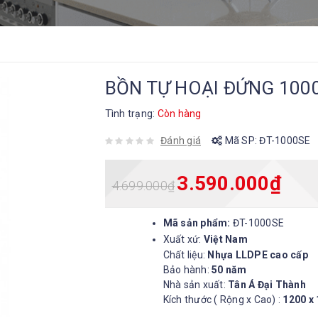
BỒN TỰ HOẠI ĐỨNG 100
Tình trạng:
Còn hàng
Đánh giá
Mã SP:
ĐT-1000SE
3.590.000
₫
4.699.000
₫
Mã sản phẩm:
ĐT-1000SE
Xuất xứ:
Việt Nam
Chất liệu:
Nhựa LLDPE cao cấp
Bảo hành:
50 năm
Nhà sản xuất:
Tân Á Đại Thành
Kích thước ( Rộng x Cao) :
1200 x