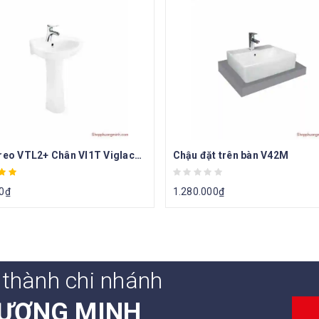
Chậu treo VTL2+ Chân VI1T Viglacera
Chậu đặt trên bàn V42M
0
₫
1.280.000
₫
 thành chi nhánh
ƯƠNG MINH