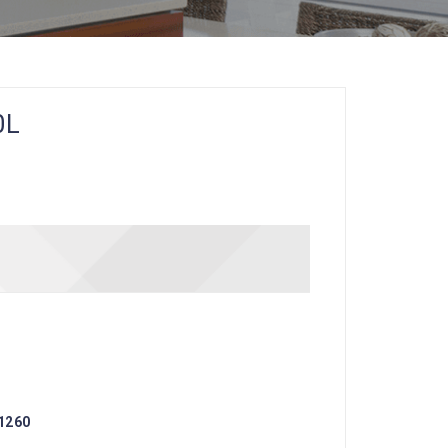
0L
 1260