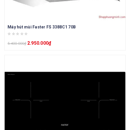
Máy hút mùi Faster FS 3388C1 70B
2.950.000
₫
5.400.000
₫