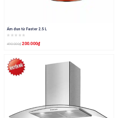
Ấm đun từ Faster 2.5 L
200.000
₫
490.000
₫