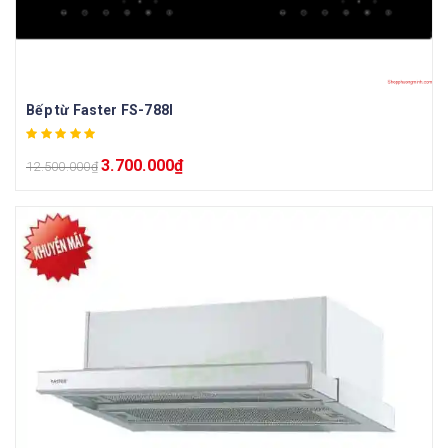
Bếp từ Faster FS-788I
3.700.000
₫
12.500.000
₫