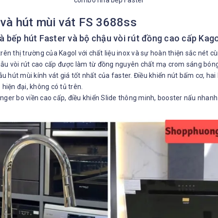
combo nhà bếp Faster
và hút mùi vát FS 3688ss
 bếp hút Faster và bộ chậu vòi rút đồng cao cấp Kago
trên thị trường của Kagol với chất liệu inox và sự hoàn thiện sắc nét 
Mẫu vòi rút cao cấp được làm từ đồng nguyên chất mạ crom sáng bó
 hút mùi kính vát giá tốt nhất của faster. Điều khiển nút bấm cơ, hai 
 hiện đại, không có tủ trên.
anger bo viền cao cấp, điều khiển Slide thông minh, booster nấu nhan