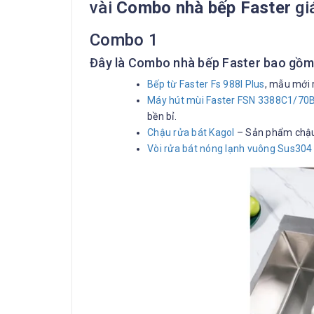
vài
Combo nhà bếp Faster
gi
Combo 1
Đây là Combo nhà bếp Faster bao gồm 
Bếp từ Faster Fs 988I Plus
, mẫu mới 
Máy hút mùi Faster FSN 3388C1/70
bền bỉ.
Chậu rửa bát Kagol
– Sản phẩm chậu 
Vòi rửa bát nóng lạnh vuông Sus304