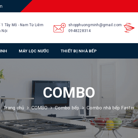
am
 1 Tây Mỗ - Nam Từ Liêm
shopphuongminh@gmail.com
 Nội
0948228314
SINH
MÁY LỌC NƯỚC
THIẾT BỊ NHÀ BẾP
COMBO
Trang chủ
COMBO
Combo bếp
Combo nhà bếp Faster