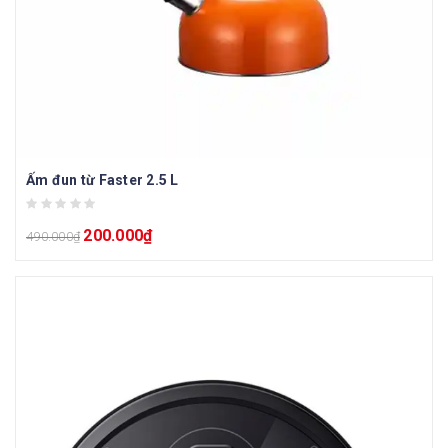
Ấm đun từ Faster 2.5 L
200.000
₫
490.000
₫