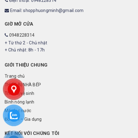
Điện thoại: 0948228314
Email: shopphuongminh@gmail.com
GIỜ MỞ CỬA
0948228314
+ Từ thứ 2 - Chủ nhật
+ Chủ nhật: 8h - 17h
GIỚI THIỆU CHUNG
Trang chủ
THIẾT BỊ NHÀ BẾP
Thiết bị vệ sinh
Bình nóng lạnh
Máy lọc nước
Đồ điện – Gia dụng
KẾT NỐI VỚI CHÚNG TÔI