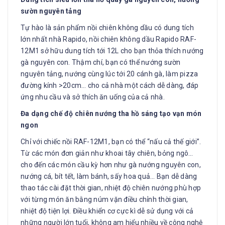
sườn nguyên tảng
Tự hào là sản phẩm nồi chiên không dầu có dung tích
lớn nhất nhà Rapido, nồi chiên không dầu Rapido RAF-
12M1 sở hữu dung tích tới 12L cho bạn thỏa thích nướng
gà nguyên con. Thậm chí, bạn có thể nướng sườn
nguyên tảng, nướng cùng lúc tới 20 cánh gà, làm pizza
đường kính >20cm… cho cả nhà một cách dễ dàng, đáp
ứng nhu cầu và sở thích ăn uống của cả nhà.
Đa dạng chế độ chiên nướng tha hồ sáng tạo vạn món
ngon
Chỉ với chiếc nồi RAF-12M1, bạn có thể “nấu cả thế giới”.
Từ các món đơn giản như khoai tây chiên, bỏng ngô…
cho đến các món cầu kỳ hơn như gà nướng nguyên con,
nướng cá, bít tết, làm bánh, sấy hoa quả… Bạn dễ dàng
thao tác cài đặt thời gian, nhiệt độ chiên nướng phù hợp
với từng món ăn bằng núm vặn điều chỉnh thời gian,
nhiệt độ tiện lợi. Điều khiển cơ cực kì dễ sử dụng với cả
những người lớn tuổi, không am hiểu nhiều về công nghệ