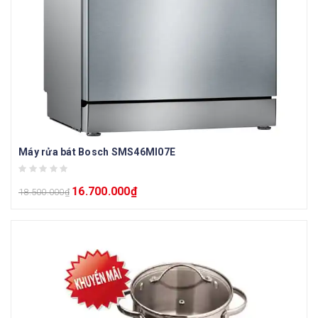
Máy rửa bát Bosch SMS46MI07E
16.700.000
₫
18.500.000
₫