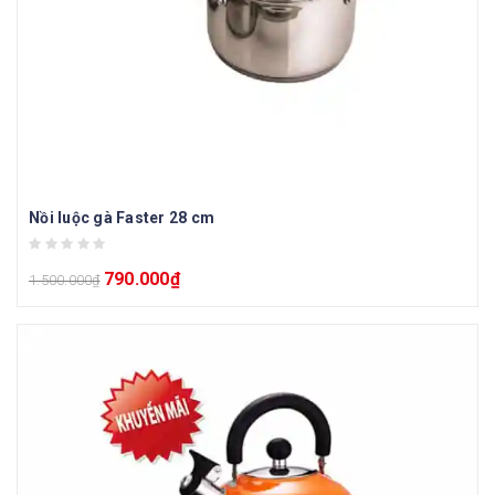
Nồi luộc gà Faster 28 cm
790.000
₫
1.500.000
₫