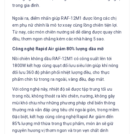
trong gia đình.
Ngoài ra, điểm nhấn giúp RAF-12M1 được lòng các chị
em phụ nữ chính là mô tơ xoay cùng lồng chiên tiện lợi.
Từ nay, các món chiên nướng sẽ dễ dàng được quay chín
đều, thơm ngon chẳng kém các nhà hàng 5 sao.
Công nghệ Rapid Air giảm 80% lượng dầu mỡ
Nồi chiên không dầu RAF-12M1 có công suất lên tới
1800W kết hợp cùng quạt đối lưu siêu lớn giúp khí nóng
đối lưu 360 độ phân phối nhiệt lượng đều, cho thực
phẩm chín từ trong ra ngoài, vàng đều, đẹp mắt.
Với công nghệ này, nhiệt độ sẽ được tập trung tối ưu
trong nồi, không thoát ra khi chiên, nướng, không gây
mùi khó chịu như những phương pháp chế biến thông
thường mà vẫn đáp ứng tiêu chí ngoài giòn, trong mềm.
Đặc biệt, kết hợp cùng công nghệ Rapid Air giảm đến
85% lượng mỡ thừa trong thực phẩm, món ăn sẽ giữ
nguyên hương vị thơm ngon và trọn vẹn chất dinh