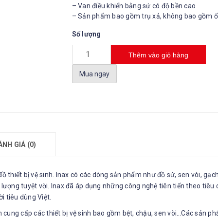
– Van điều khiển bằng sứ có độ bền cao
– Sản phẩm bao gồm trụ xả, không bao gồm ố
Số lượng
Thêm vào giỏ hàng
Mua ngay
ÁNH GIÁ (0)
 đồ thiết bị vệ sinh. Inax có các dòng sản phẩm như đồ sứ, sen vòi, g
 lượng tuyệt vời. Inax đã áp dụng những công nghệ tiên tiến theo tiê
i tiêu dùng Việt.
 cung cấp các thiết bị vệ sinh bao gồm bệt, chậu, sen vòi…Các sản p