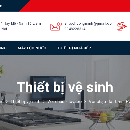
am
 1 Tây Mỗ - Nam Từ Liêm
shopphuongminh@gmail.com
 Nội
0948228314
SINH
MÁY LỌC NƯỚC
THIẾT BỊ NHÀ BẾP
Thiết bị vệ sinh
hủ
Thiết bị vệ sinh
Vòi chậu - lavabo
Vòi chậu đặt bàn L