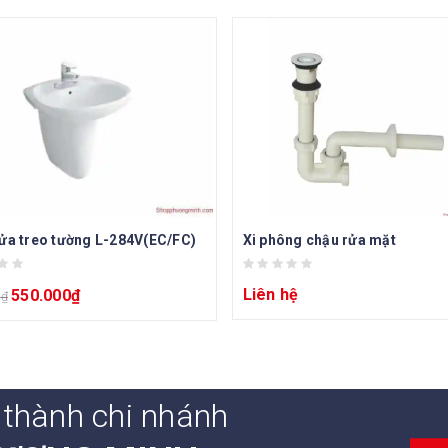
ửa treo tường L-284V(EC/FC)
Xi phông chậu rửa mặt
Liên hệ
550.000
₫
0
₫
 thành chi nhánh