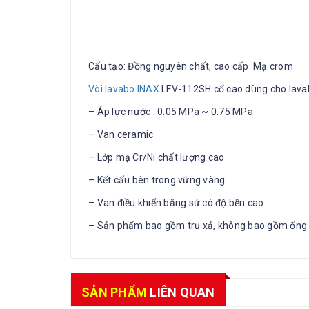
Cấu tạo: Đồng nguyên chất, cao cấp. Mạ crom
Vòi lavabo INAX
LFV-112SH cổ cao dùng cho lavab
– Áp lực nước : 0.05 MPa ~ 0.75 MPa
– Van ceramic
– Lớp mạ Cr/Ni chất lượng cao
– Kết cấu bên trong vững vàng
– Van điều khiển bằng sứ có độ bền cao
– Sản phẩm bao gồm trụ xả, không bao gồm ống 
SẢN PHẨM
LIÊN QUAN