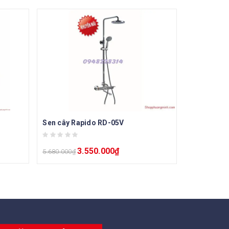
Sen cây Rapido RD-05V
3.550.000
₫
5.680.000
₫