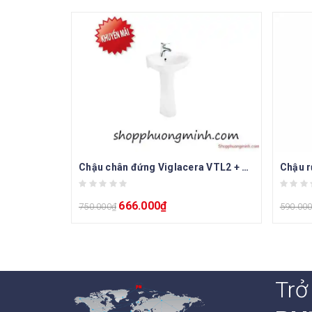
Chậu chân đứng Viglacera VTL2 + VI1T
Chậu r
666.000
₫
750.000
₫
590.00
Trở