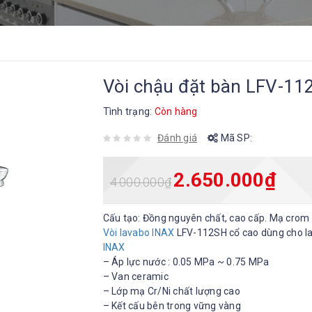
Vòi chậu đặt bàn LFV-11
Tình trạng:
Còn hàng
Đánh giá
Mã SP:
2.650.000
₫
4.000.000
₫
Cấu tạo: Đồng nguyên chất, cao cấp. Mạ crom
Vòi lavabo INAX
LFV-112SH cổ cao dùng cho la
INAX
– Áp lực nước : 0.05 MPa ~ 0.75 MPa
– Van ceramic
– Lớp mạ Cr/Ni chất lượng cao
– Kết cấu bên trong vững vàng