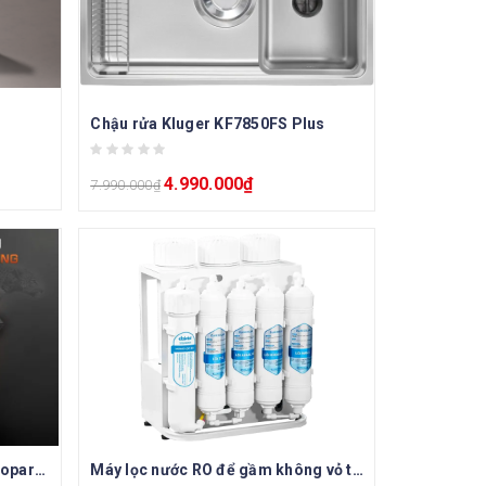
Chậu rửa Kluger KF7850FS Plus
4.990.000
₫
7.990.000
₫
Máy rửa bát độc lập Junger Leopard DWJ-103
Máy lọc nước RO để gầm không vỏ tủ Daikiosan DSW-35008E