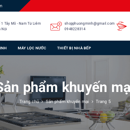
am
 1 Tây Mỗ - Nam Từ Liêm
shopphuongminh@gmail.com
 Nội
0948228314
SINH
MÁY LỌC NƯỚC
THIẾT BỊ NHÀ BẾP
Sản phẩm khuyến mạ
Trang chủ
Sản phẩm khuyến mại
Trang 5