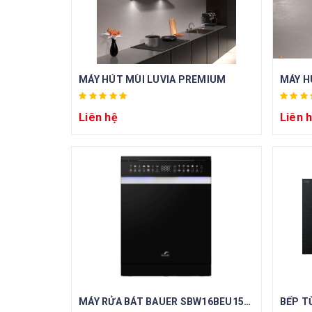
MÁY HÚT MÙI LUVIA PREMIUM
MÁY H
Liên hệ
Liên 
MÁY RỬA BÁT BAUER SBW16BEU15F SuperAI
BẾP T