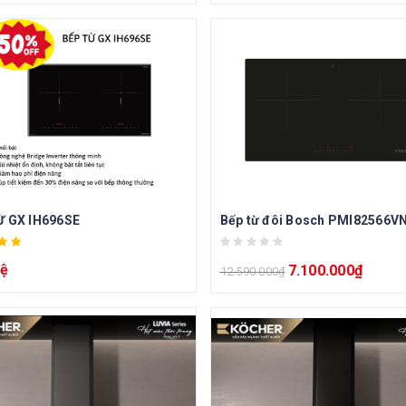
Ừ GX IH696SE
hệ
7.100.000
₫
12.590.000
₫