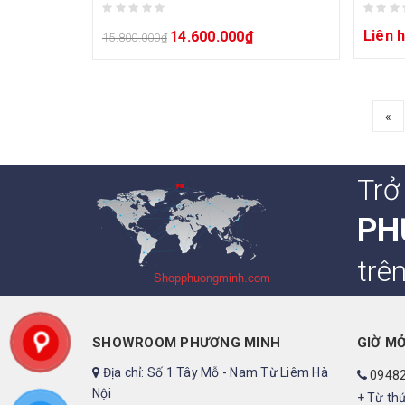
Liên 
14.600.000
₫
15.800.000
₫
«
Trở
PH
trê
SHOWROOM PHƯƠNG MINH
GIỜ M
Địa chỉ: Số 1 Tây Mỗ - Nam Từ Liêm Hà
0948
Nội
+ Từ thứ