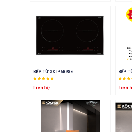
BẾP TỪ GX IP689SE
BẾP T
Liên hệ
Liên 