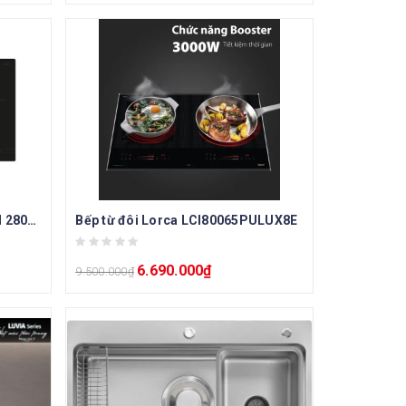
Bếp từ đôi Bosch PMI82566VN 2800W
Bếp từ đôi Lorca LCI80065PULUX8E
6.690.000
₫
9.500.000
₫