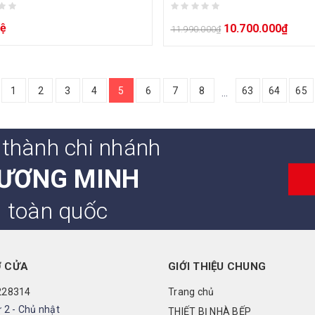
hệ
10.700.000
₫
11.990.000
₫
1
2
3
4
5
6
7
8
63
64
65
…
 thành chi nhánh
ƯƠNG MINH
n toàn quốc
Ở CỬA
GIỚI THIỆU CHUNG
228314
Trang chủ
 2 - Chủ nhật
THIẾT BỊ NHÀ BẾP