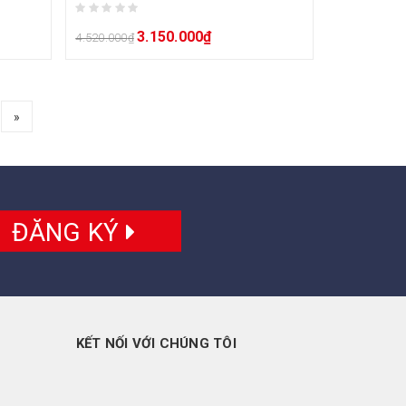
3.150.000
₫
4.520.000
₫
»
ĐĂNG KÝ
KẾT NỐI VỚI CHÚNG TÔI